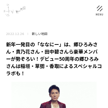
2022.12.26
新しい地図
NEWS
新年一発目の「ななにー」は、郷ひろみさ
SCHEDULE
ん・貴乃花さん・田中碧さんら豪華メンバ
ーが勢ぞろい！デビュー50周年の郷ひろみ
PROFILE
さんは稲垣・草彅・香取によるスペシャルコ
ラボも！
稲垣 吾郎
草彅 剛
香取 慎吾
DISCOGRAPHY
CHIZUSHOP