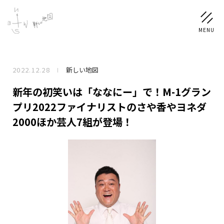
2022.12.28
新しい地図
NEWS
新年の初笑いは「ななにー」で！M-1グラン
SCHEDULE
プリ2022ファイナリストのさや香やヨネダ
2000ほか芸人7組が登場！
PROFILE
稲垣 吾郎
草彅 剛
香取 慎吾
DISCOGRAPHY
CHIZUSHOP