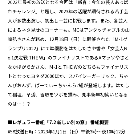
2023年最初の放送となる今回は「新春！今年の芸人あっぱ
れチャレンジ」と題し、2023年の活躍が期待される若手芸
人が多数出演し、初出し一芸に挑戦します。また、各芸人
によるネタ見せのコーナーも。MCはアンタッチャブルの山
崎弘也さんが務め、12月18日（日）に開催された「M-1グ
ランプリ2022」にて準優勝をはたしたさや香や「女芸人N
o.1決定戦 THE W」のファイナリストであるAマッソやさと
なかほがらかさん、M-1と THE Wのどちらもファイナリス
トとなったヨネダ2000ほか、スパイシーガーリック、ちゃ
んぴおんず、ぱーてぃーちゃんら7組が登場します。はたし
て稲垣、草彅、香取をツボを掴み、見事新年初笑いとなる
のは…！？
■レギュラー番組『7.2 新しい別の窓』 番組概要
#58放送日時：2023年1月1日（日）午後3時～夜10時12分