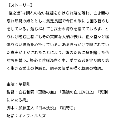
《ストーリー》
“格之進”は謂れのない嫌疑をかけられ藩を離れ、亡き妻の
忘れ形見の娘とともに貧乏長屋で今日の米にも困る暮らし
をしている。落ちぶれても武士の誇りを捨てておらず、と
りわけ嗜む囲碁にもその実直な人柄が表れ、正々堂々と嘘
偽りない勝負を心掛けている。あるきっかけで隠されてい
た真実が明かされたことにより、娘のために命を賭けた仇
討ちを誓う。疑心と陰謀渦巻く中、愛する者を守り誇り高
く生きる武士の尊厳と、親子の情愛を描く軌跡の物語。
主演：草彅剛
監督：白石和彌『孤狼の血』『孤狼の血 LEVEL2』『死刑
にいたる病』
脚本：加藤正人『日本沈没』『凪待ち』
配給：キノフィルムズ