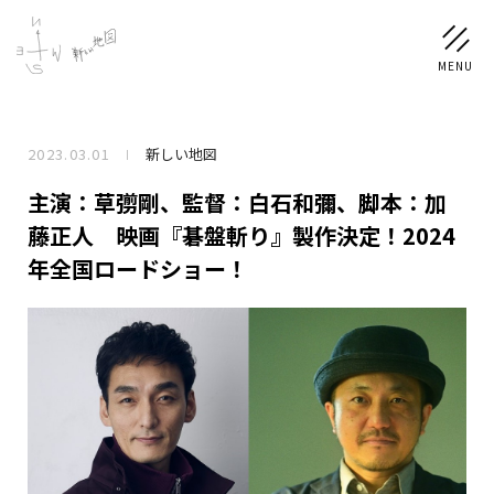
2023.03.01
新しい地図
NEWS
主演：草彅剛、監督：白石和彌、脚本：加
SCHEDULE
藤正人 映画『碁盤斬り』製作決定！2024
年全国ロードショー！
PROFILE
稲垣 吾郎
草彅 剛
香取 慎吾
DISCOGRAPHY
CHIZUSHOP