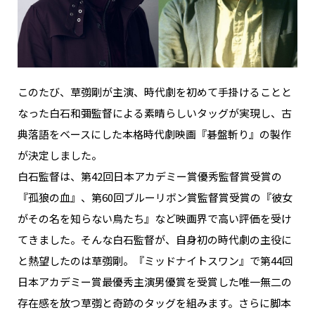
NAKAMA入会
CHIZULOG
このたび、草彅剛が主演、時代劇を初めて手掛けることと
なった白石和彌監督による素晴らしいタッグが実現し、古
FAQ
典落語をベースにした本格時代劇映画『碁盤斬り』の製作
が決定しました。
お問い合わせ
白石監督は、第42回日本アカデミー賞優秀監督賞受賞の
メールマガジン登録/解除
『孤狼の血』、第60回ブルーリボン賞監督賞受賞の『彼女
がその名を知らない鳥たち』など映画界で高い評価を受け
てきました。そんな白石監督が、自身初の時代劇の主役に
と熱望したのは草彅剛。『ミッドナイトスワン』で第44回
日本アカデミー賞最優秀主演男優賞を受賞した唯一無二の
存在感を放つ草彅と奇跡のタッグを組みます。さらに脚本