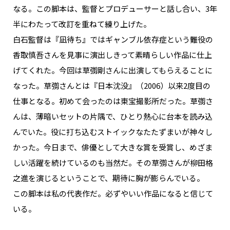
なる。この脚本は、監督とプロデューサーと話し合い、3年
半にわたって改訂を重ねて練り上げた。
白石監督は『凪待ち』ではギャンブル依存症という難役の
香取慎吾さんを見事に演出しきって素晴らしい作品に仕上
げてくれた。今回は草彅剛さんに出演してもらえることに
なった。草彅さんとは『日本沈没』（2006）以来2度目の
仕事となる。初めて会ったのは東宝撮影所だった。草彅さ
んは、薄暗いセットの片隅で、ひとり熱心に台本を読み込
んでいた。役に打ち込むストイックなたたずまいが神々し
かった。今日まで、俳優として大きな賞を受賞し、めざま
しい活躍を続けているのも当然だ。その草彅さんが柳田格
之進を演じるということで、期待に胸が膨らんでいる。
この脚本は私の代表作だ。必ずやいい作品になると信じて
いる。