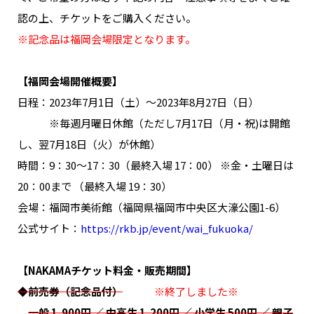
NAKAMA入会
認の上、チケットをご購入ください。
※記念品は福岡会場限定となります。
CHIZULOG
【福岡会場開催概要】
日程：2023年7月1日（土）～2023年8月27日（日）
※毎週月曜日休館（ただし7月17日（月・祝)は開館
FAQ
し、翌7月18日（火）が休館）
お問い合わせ
時間：9：30～17：30（最終入場 17：00） ※金・土曜日は
メールマガジン登録/解除
20：00まで （最終入場 19：30）
会場：福岡市美術館（福岡県福岡市中央区大濠公園1-6）
公式サイト：
https://rkb.jp/event/wai_fukuoka/
【NAKAMAチケット料金・販売期間】
◆前売券（記念品付）
※終了しました※
一般 1,900円 ／ 中高生 1,200円 ／ 小学生 500円 ／ 親子