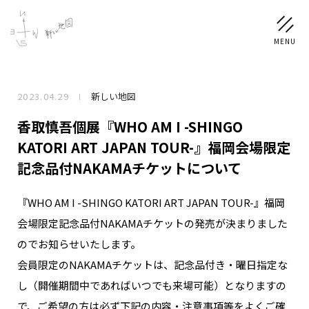
2023.04.29
新しい地図
NEWS
香取慎吾個展『WHO AM I -SHINGO
SCHEDULE
KATORI ART JAPAN TOUR-』福岡会場限定
記念品付NAKAMAチケットについて
PROFILE
『WHO AM I -SHINGO KATORI ART JAPAN TOUR-』福岡
稲垣 吾郎
草彅 剛
香取 慎吾
会場限定記念品付NAKAMAチケットの発売が決まりました
DISCOGRAPHY
のでお知らせいたします。
会員限定のNAKAMAチケットは、記念品付き・曜日指定な
CHIZUSHOP
し（開催期間中であればいつでも来場可能）となりますの
で、ご希望の方は必ず下記の内容・注意事項等をよくご確