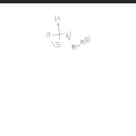
Follow us
プライバシーポリシー
会員規約
特定商法取引法に基づく記載
公演時の合理的配慮について
CULEN.inc