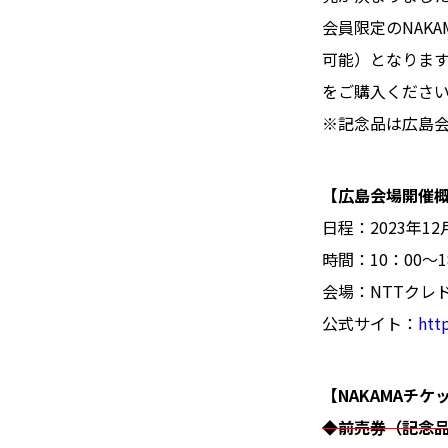
会員限定のNAK
可能）となりま
をご購入くださ
※記念品は広島
【広島会場開催
日程：2023年1
時間：10：00～
会場：NTTクレ
公式サイト：
htt
【NAKAMAチ
◆前売券（記念