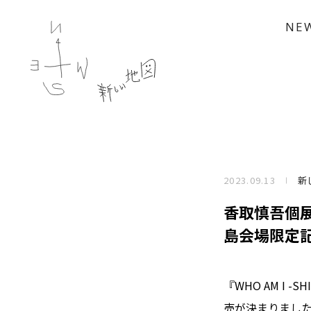
NE
2023.09.13
新
香取慎吾個展『W
島会場限定記
『WHO AM I -
売が決まりまし