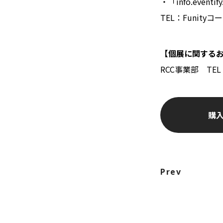
・「info.ev
TEL：Funit
【個展に関する
RCC事業部 TEL：
購
Prev