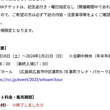
AMAチケットは、記念品付き・曜日指定なし（開催期間中であ
すので、ご希望の方は必ず下記の内容・注意事項等をよくご確
い。
会場限定となります。
概要】
2月16日（土）～2024年1月21日（日） ※会期中無休（年末
18：00 （最終入場17：30）
ドホール （広島県広島市中区基町6-78 基町クレド・パセーラ
ps://rcc.jp/event/2023/whoamitour
ケット料金・販売期間】
品付）
※終了しました※