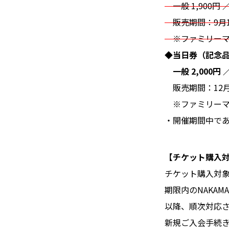
一般 1,900円 
販売期間：9月17
※ファミリーマー
◆当日券（記念
一般 2,000円 
販売期間：12月1
※ファミリーマー
・開催期間中で
【チケット購入
チケット購入対象
期限内のNAKA
以降、順次対応
新規ご入会手続