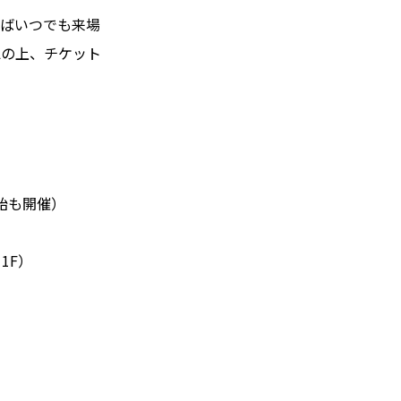
ればいつでも来場
認の上、チケット
年始も開催）
11F）