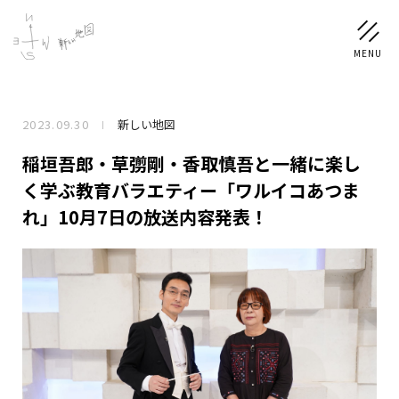
2023.09.30
新しい地図
NEWS
稲垣吾郎・草彅剛・香取慎吾と一緒に楽し
SCHEDULE
く学ぶ教育バラエティー「ワルイコあつま
れ」10月7日の放送内容発表！
PROFILE
稲垣 吾郎
草彅 剛
香取 慎吾
DISCOGRAPHY
CHIZUSHOP