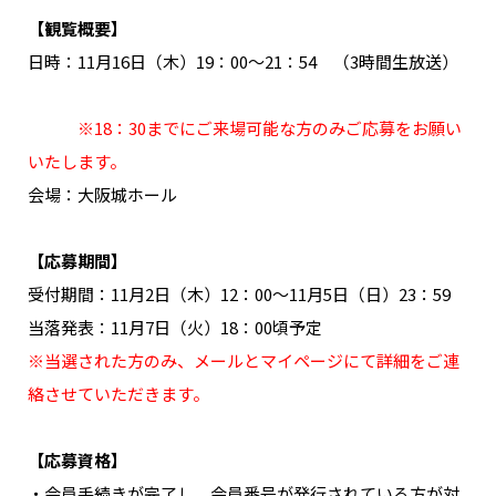
NAKAMA入会
【観覧概要】
日時：11月16日（木）19：00～21：54 （3時間生放送）
CHIZULOG
※18：30までにご来場可能な方のみご応募をお願い
いたします。
会場：大阪城ホール
FAQ
お問い合わせ
【応募期間】
メールマガジン登録/解除
受付期間：11月2日（木）12：00～11月5日（日）23：59
当落発表：11月7日（火）18：00頃予定
※当選された方のみ、メールとマイページにて詳細をご連
絡させていただきます。
【応募資格】
・会員手続きが完了し、会員番号が発行されている方が対