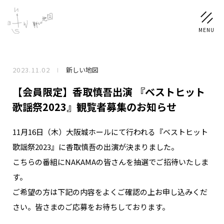
2023.11.02
新しい地図
NEWS
【会員限定】香取慎吾出演 『ベストヒット
SCHEDULE
歌謡祭2023』観覧者募集のお知らせ
11月16日（木）大阪城ホールにて行われる『ベストヒット
PROFILE
歌謡祭2023』に香取慎吾の出演が決まりました。
稲垣 吾郎
草彅 剛
香取 慎吾
こちらの番組にNAKAMAの皆さんを抽選でご招待いたしま
DISCOGRAPHY
す。
ご希望の方は下記の内容をよくご確認の上お申し込みくだ
CHIZUSHOP
さい。皆さまのご応募をお待ちしております。