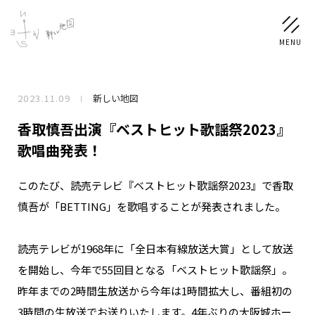
2023.11.09
新しい地図
NEWS
香取慎吾出演『ベストヒット歌謡祭2023』
SCHEDULE
歌唱曲発表！
このたび、読売テレビ『ベストヒット歌謡祭2023』で香取
PROFILE
慎吾が「BETTING」を歌唱することが発表されました。
稲垣 吾郎
草彅 剛
香取 慎吾
DISCOGRAPHY
読売テレビが1968年に「全日本有線放送大賞」として放送
を開始し、今年で55回目となる「ベストヒット歌謡祭」。
CHIZUSHOP
昨年までの2時間生放送から今年は1時間拡大し、番組初の
3時間の生放送でお送りいたします。4年ぶりの大阪城ホー