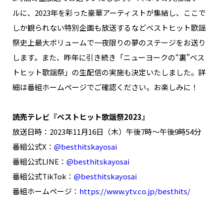
NAKAMA入会
ルに、2023年を彩った豪華アーティストが集結し、ここで
しか観られない特別企画も放送するなどベストヒット歌謡
CHIZULOG
祭史上最大ボリュームで一夜限りの夢のステージをお送り
します。また、昨年に引き続き「ニューヨークの“裏”ベス
トヒット歌謡祭」の生配信の実施も決定いたしました。詳
細は番組ホームページでご確認ください。お楽しみに！
FAQ
お問い合わせ
読売テレビ『ベストヒット歌謡祭2023』
メールマガジン登録/解除
放送日時：2023年11月16日（木）午後7時～午後9時54分
番組公式X：
@besthitskayosai
番組公式LINE：
@besthitskayosai
番組公式TikTok：
@besthitskayosai
番組ホームページ：
https://www.ytv.co.jp/besthits/