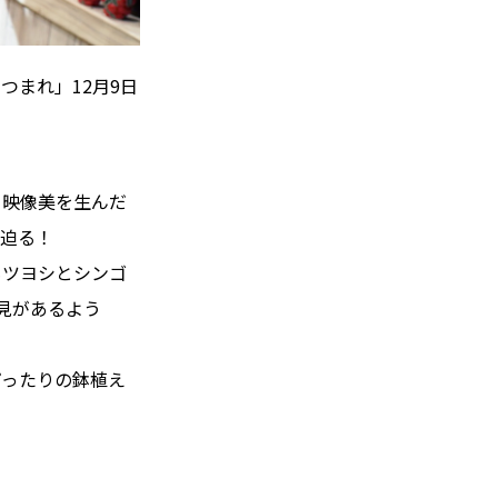
まれ」12月9日
と映像美を生んだ
が迫る！
もツヨシとシンゴ
見があるよう
ぴったりの鉢植え