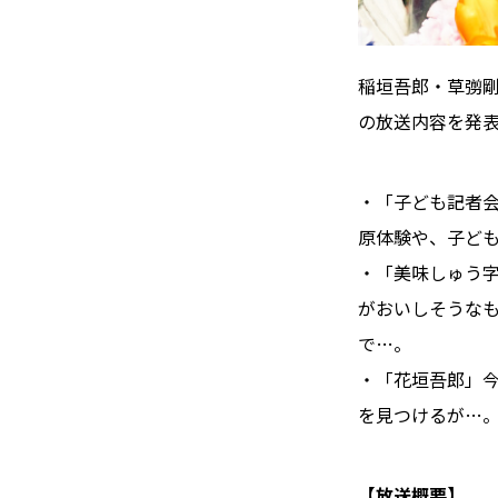
稲垣吾郎・草彅剛
の放送内容を発
・「子ども記者
原体験や、子ど
・「美味しゅう
がおいしそうな
で…。
・「花垣吾郎」
を見つけるが…
【放送概要】