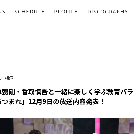
WS
SCHEDULE
PROFILE
DISCOGRAPHY
稲垣 吾郎
草彅 剛
香取 慎吾
しい地図
草彅剛・香取慎吾と一緒に楽しく学ぶ教育バラ
つまれ」12月9日の放送内容発表！