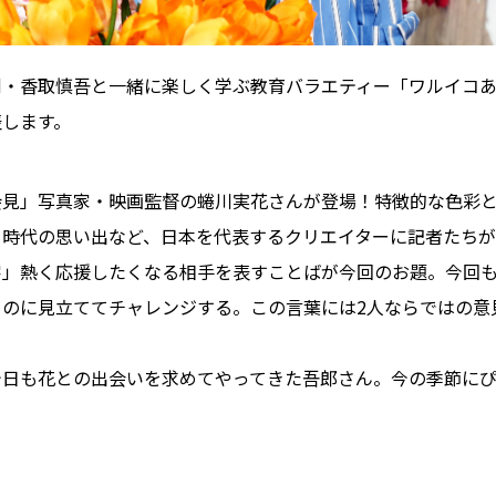
・香取慎吾と一緒に楽しく学ぶ教育バラエティー「ワルイコあつ
表します。
会見」写真家・映画監督の蜷川実花さんが登場！特徴的な色彩
も時代の思い出など、日本を代表するクリエイターに記者たち
字」熱く応援したくなる相手を表すことばが今回のお題。今回
ものに見立ててチャレンジする。この言葉には2人ならではの意
今日も花との出会いを求めてやってきた吾郎さん。今の季節に
。