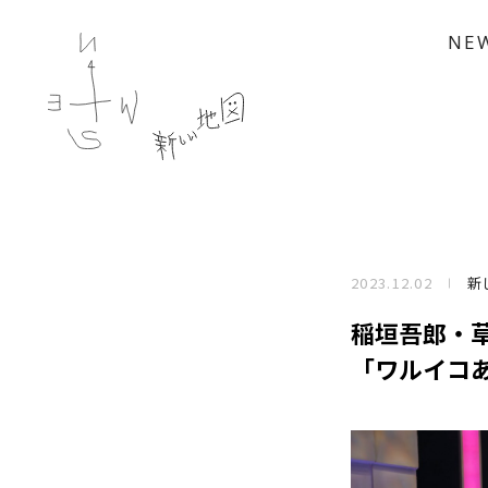
NE
2023.12.02
新
稲垣吾郎・
「ワルイコあ