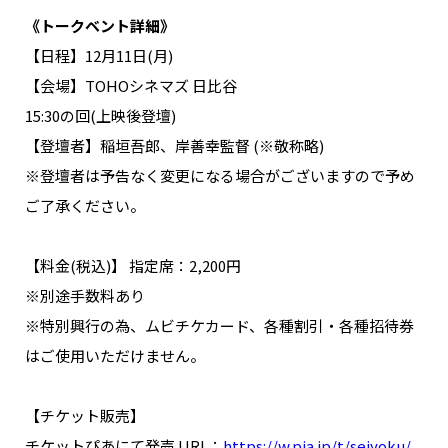
NAKAMA入会
《トークベント詳細》
【日程】12月11日(月)
CHIZULOG
【会場】TOHOシネマズ 日比谷
15:30の回(上映後登壇)
【登壇者】稲垣吾郎、岸善幸監督 (※敬称略)
※登壇者は予告なく変更になる場合がございますので予め
FAQ
ご了承ください。
お問い合わせ
メールマガジン登録/解除
【料金(税込)】 指定席：2,200円
※別途手数料あり
※特別興行の為、ムビチケカード、各種割引・各種招待券
はご使用いただけません。
【チケット販売】
チケットぴあにて発売 URL：
https://w.pia.jp/t/seiyoku/