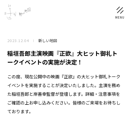
2023.12.04
新しい地図
NEWS
稲垣吾郎主演映画『正欲』大ヒット御礼ト
SCHEDULE
ークイベントの実施が決定！
この度、現在公開中の映画『正欲』の大ヒット御礼トーク
PROFILE
イベントを実施することが決定いたしました。主演を務め
稲垣 吾郎
草彅 剛
香取 慎吾
た稲垣吾郎と岸善幸監督が登壇します。詳細・注意事項を
DISCOGRAPHY
ご確認の上お申し込みください。皆様のご来場をお待ちし
ております。
CHIZUSHOP