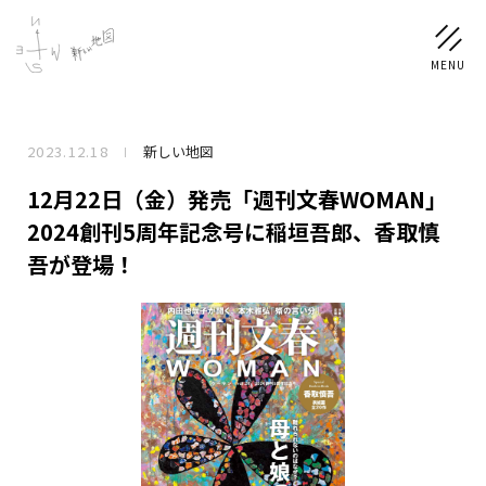
2023.12.18
新しい地図
NEWS
12月22日（金）発売「週刊文春WOMAN」
SCHEDULE
2024創刊5周年記念号に稲垣吾郎、香取慎
吾が登場！
PROFILE
稲垣 吾郎
草彅 剛
香取 慎吾
DISCOGRAPHY
CHIZUSHOP