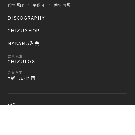
稲垣 吾郎
草彅 剛
香取 慎吾
DISCOGRAPHY
CHIZUSHOP
NAKAMA入会
会員限定
CHIZULOG
会員限定
#新しい地図
FAQ
お問い合わせ
メールマガジン登録/解除