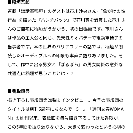
■稲垣吾郎
連載「談話室稲垣」のゲストは市川沙央さん。“命がけの性
行為”を描いた『ハンチバック』で芥川賞を受賞した市川さ
んのご自宅に稲垣がうかがう、初の出張編です。市川さん
は作品の主人公と同じ、先天性ミオパチーで電動車椅子の
当事者です。本の世界のバリアフリーの話では、稲垣が朗
読したオーディブルへの印象も率直に語りあいました。そ
して、作中に出る男女と『ばるぼら』の男女関係の意外な
共通点に稲垣が思うこととは…？
■香取慎吾
描き下ろし表紙画第20弾＆インタビュー。今号の表紙画の
タイトルは創刊5周年にちなんで「5」。「週刊文春WOMA
N」の創刊以来、表紙画を毎号描き下ろしてきた香取が、
この5年間を振り返りながら、大きく変わったという心境の