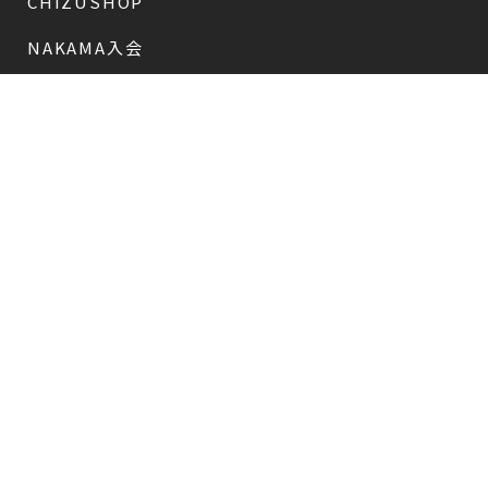
CHIZUSHOP
NAKAMA入会
会員限定
CHIZULOG
会員限定
#新しい地図
FAQ
お問い合わせ
メールマガジン登録/解除