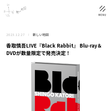
2023.12.27
新しい地図
NEWS
香取慎吾LIVE『Black Rabbit』 Blu-ray＆
SCHEDULE
DVDが数量限定で発売決定！
PROFILE
稲垣 吾郎
草彅 剛
香取 慎吾
DISCOGRAPHY
CHIZUSHOP