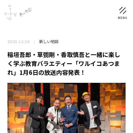
2023.12.30
新しい地図
NEWS
稲垣吾郎・草彅剛・香取慎吾と一緒に楽し
SCHEDULE
く学ぶ教育バラエティー「ワルイコあつま
れ」1月6日の放送内容発表！
PROFILE
稲垣 吾郎
草彅 剛
香取 慎吾
DISCOGRAPHY
CHIZUSHOP