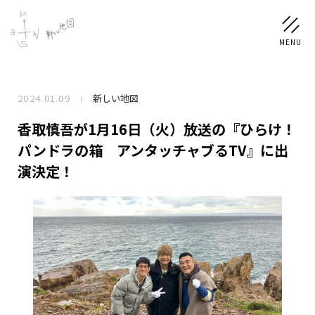
2024.01.09
新しい地図
NEWS
香取慎吾が1月16日（火）放送の『ひらけ！
SCHEDULE
パンドラの箱 アンタッチャブるTV』に出
演決定！
PROFILE
稲垣 吾郎
草彅 剛
香取 慎吾
DISCOGRAPHY
CHIZUSHOP