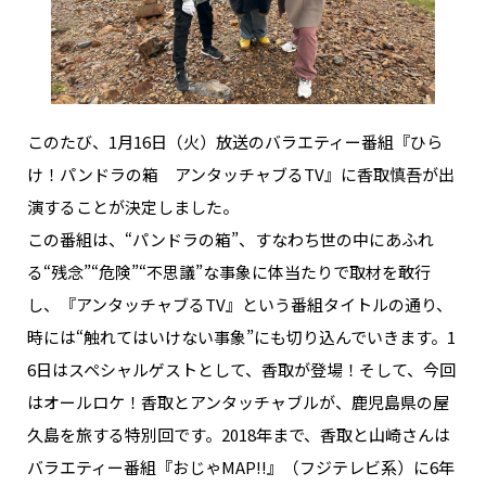
NAKAMA入会
CHIZULOG
このたび、1月16日（火）放送のバラエティー番組『ひら
け！パンドラの箱 アンタッチャブるTV』に香取慎吾が出
FAQ
演することが決定しました。
この番組は、“パンドラの箱”、すなわち世の中にあふれ
お問い合わせ
る“残念”“危険”“不思議”な事象に体当たりで取材を敢行
メールマガジン登録/解除
し、『アンタッチャブるTV』という番組タイトルの通り、
時には“触れてはいけない事象”にも切り込んでいきます。1
6日はスペシャルゲストとして、香取が登場！そして、今回
はオールロケ！香取とアンタッチャブルが、鹿児島県の屋
久島を旅する特別回です。2018年まで、香取と山崎さんは
バラエティー番組『おじゃMAP!!』（フジテレビ系）に6年