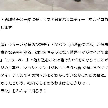
・香取慎吾と一緒に楽しく学ぶ教育バラエティー「ワルイコあ
表します。
部屋」キューバ革命の英雄チェ・ゲバラ（小澤征悦さん）が登場
や意外な過去を語る。想定外キャラに驚く慎吾ママがクイズで
」“このレベルまで落ち込むことは避けたい”そんなひとこと
ージの言葉を、ツヨシとシンゴがおいしそうな食べ物に見立て
ンタイ」いままでその働きがよくわかっていなかったあの臓器
つかったという。社内でもそのうわさはもちきりで…。
ーラン」をみんなで踊ろう！