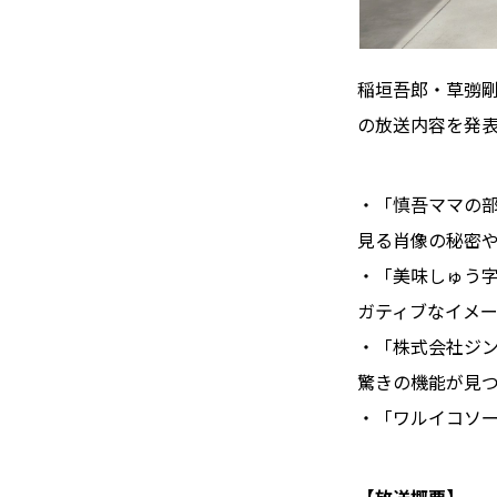
稲垣吾郎・草彅剛
の放送内容を発
・「慎吾ママの
見る肖像の秘密
・「美味しゅう字
ガティブなイメ
・「株式会社ジ
驚きの機能が見
・「ワルイコソ
【放送概要】