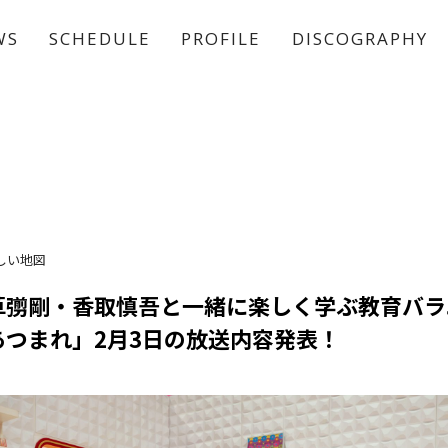
WS
SCHEDULE
PROFILE
DISCOGRAPHY
稲垣 吾郎
草彅 剛
香取 慎吾
しい地図
草彅剛・香取慎吾と一緒に楽しく学ぶ教育バラ
あつまれ」2月3日の放送内容発表！