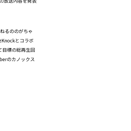
日の放送内容を発表
んねるののがちゃ
nockとコラボ
て目標の総再生回
berのカノックス