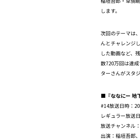
稲垣吾郎・草彅剛
します。
次回のテーマは、
んとチャレンジし
した動画など、
数720万回は達
ターさんがスタ
■『ななにー 地下
#14放送日時：20
レギュラー放送日
放送チャンネル：AB
出演：稲垣吾郎