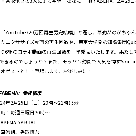
・香取慎吾の3人による番組「ななにー 地下ABEMA」2月25
「YouTube720万回再生男完結編」と題し、草彅がのがちゃ
たエクササイズ動画の再生回数や、東京大学発の知識集団QuizK
残り6組のコラボ動画の再生回数を一挙発表いたします。果たし
成できるのでしょうか？また、モッパン動画で人気を博すYouTu
ジオゲストとして登場します。お楽しみに！
ABEMA』番組概要
24年2月25日（日）20時〜21時15分
時：毎週日曜日20時〜
EMA SPECIAL
、草彅剛、香取慎吾