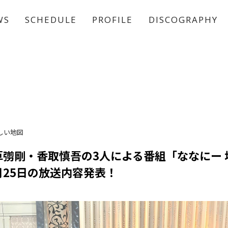
WS
SCHEDULE
PROFILE
DISCOGRAPHY
稲垣 吾郎
草彅 剛
香取 慎吾
しい地図
草彅剛・香取慎吾の3人による番組「ななにー 
2月25日の放送内容発表！