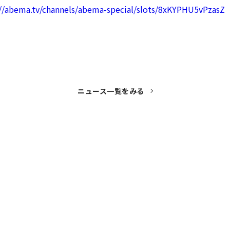
://abema.tv/channels/abema-special/slots/8xKYPHU5vPzasZ
ニュース一覧をみる