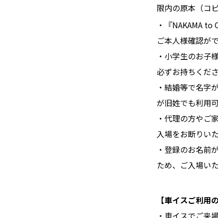
限内の原本（コ
・『NAKAMA to
ご本人様確認が
・小学生のお子
必ずお持ちくだ
・結婚等で名字
が旧姓でも利用
・代理の方やご家
入場をお断りい
・登録のお名前
ため、ご入場い
【車イスご利用
・車イスでご来