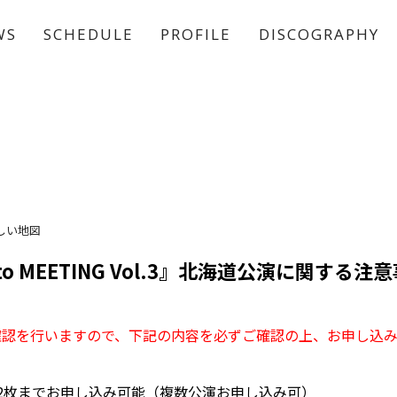
WS
SCHEDULE
PROFILE
DISCOGRAPHY
稲垣 吾郎
草彅 剛
香取 慎吾
しい地図
 to MEETING Vol.3』北海道公演に関する注
確認を行いますので、下記の内容を必ずご確認の上、お申し込
2枚までお申し込み可能（複数公演お申し込み可）