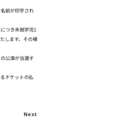
お名前が印字され
につき未就学児1
たします。その場
ての公演が当選す
よるチケットの払
Next