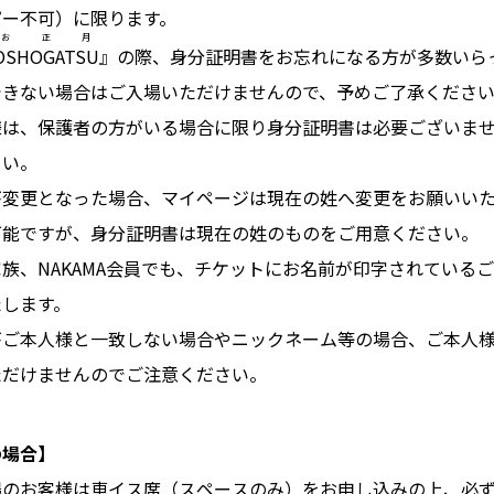
ピー不可）に限ります。
お正月
OSHOGATSU
』の際、身分証明書をお忘れになる方が多数いら
できない場合はご入場いただけませんので、予めご了承くださ
様は、保護者の方がいる場合に限り身分証明書は必要ございま
さい。
が変更となった場合、マイページは現在の姓へ変更をお願いい
可能ですが、身分証明書は現在の姓のものをご用意ください。
族、NAKAMA会員でも、チケットにお名前が印字されている
たします。
がご本人様と一致しない場合やニックネーム等の場合、ご本人
ただけませんのでご注意ください。
の場合】
場のお客様は車イス席（スペースのみ）をお申し込みの上、必