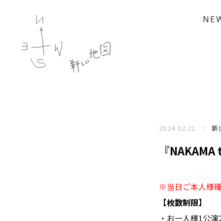
NE
2024.02.21
新
『NAKAMA
※当日ご本人様
【枚数制限】
・お一人様1公演