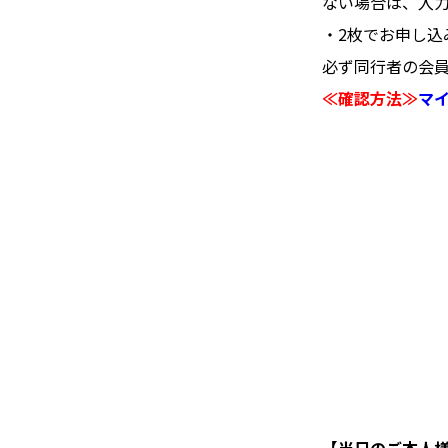
ない場合は、入
・2枚でお申し
必ず同行者の会
≪確認方法≫
マ