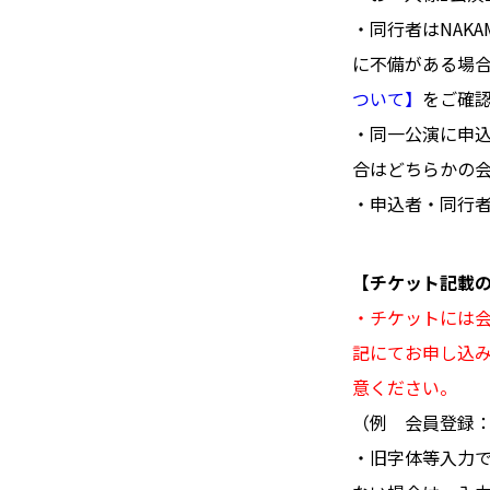
・同行者はNAK
に不備がある場
ついて】
をご確
・同一公演に申
合はどちらかの
・申込者・同行
【チケット記載
・チケットには
記にてお申し込
意ください。
（例 会員登録：
・旧字体等入力