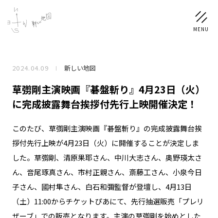
2024.04.09
新しい地図
NEWS
草彅剛主演映画『碁盤斬り』4月23日（火）
SCHEDULE
に完成披露舞台挨拶付先行上映開催決定！
このたび、草彅剛主演映画『碁盤斬り』の完成披露舞台挨
PROFILE
拶付先行上映が4月23日（火）に開催することが決定しま
稲垣 吾郎
草彅 剛
香取 慎吾
した。草彅剛、清原果耶さん、中川大志さん、奥野瑛太さ
DISCOGRAPHY
ん、音尾琢真さん、市村正親さん、斎藤工さん、小泉今日
子さん、國村隼さん、白石和彌監督が登壇し、4月13日
CHIZUSHOP
（土）11:00からチケットぴあにて、先行抽選販売「プレリ
ザーブ」での販売となります。主演の草彅剛を始めとした