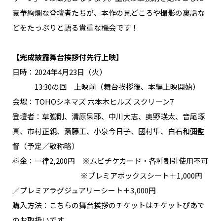
NAKAMA入会
豪華絢爛な登壇者たちが、本作の見どころや撮影の裏話な
どをたっぷりと語る貴重な機会です！
CHIZULOG
【完成披露舞台挨拶付先行上映】
日時：2024年4月23日（火）
13:30の回 上映前（舞台挨拶後、本編上映開始）
FAQ
会場：TOHOシネマズ 六本木ヒルズ スクリーン7
お問い合わせ
登壇者：草彅剛、清原果耶、中川大志、奥野瑛太、音尾琢
メールマガジン登録/解除
真、市村正親、斎藤工、小泉今日子、國村隼、白石和彌監
督（予定／敬称略）
料金：一律2,200円 ※ムビチケカード・各種割引使用不可
※プレミアボックスシート＋1,000円
／プレミアラグジュアリーシート＋3,000円
購入方法：こちらの舞台挨拶のチケットはチケットぴあで
のお取扱いです。