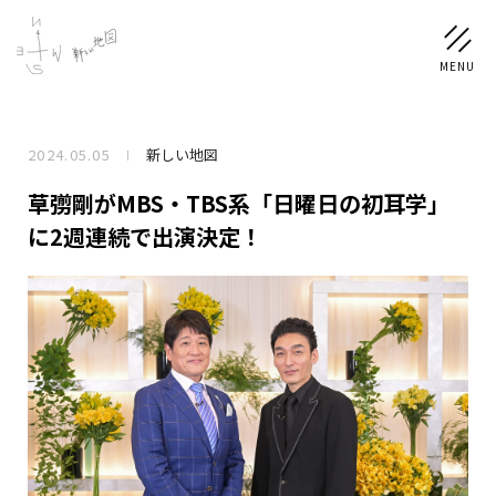
2024.05.05
新しい地図
NEWS
草彅剛がMBS・TBS系「日曜日の初耳学」
SCHEDULE
に2週連続で出演決定！
PROFILE
稲垣 吾郎
草彅 剛
香取 慎吾
DISCOGRAPHY
CHIZUSHOP