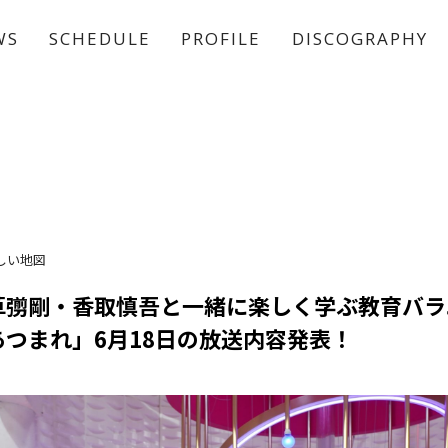
WS
SCHEDULE
PROFILE
DISCOGRAPHY
稲垣 吾郎
草彅 剛
香取 慎吾
しい地図
草彅剛・香取慎吾と一緒に楽しく学ぶ教育バラ
つまれ」6月18日の放送内容発表！