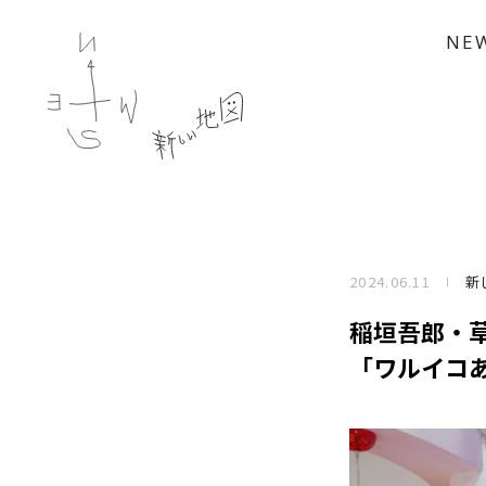
NE
2024.06.11
新
稲垣吾郎・
「ワルイコあ