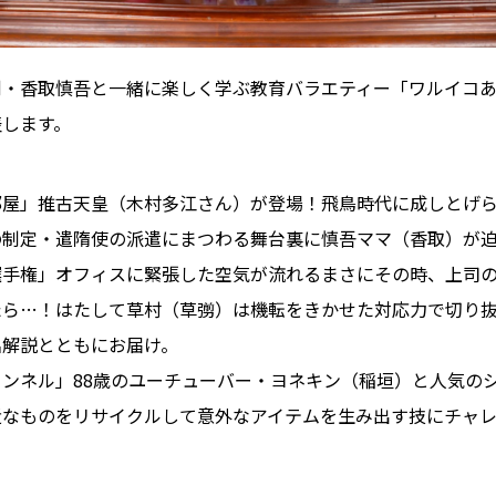
・香取慎吾と一緒に楽しく学ぶ教育バラエティー「ワルイコあつ
表します。
部屋」推古天皇（木村多江さん）が登場！飛鳥時代に成しとげ
の制定・遣隋使の派遣にまつわる舞台裏に慎吾ママ（香取）が
選手権」オフィスに緊張した空気が流れるまさにその時、上司
たら…！はたして草村（草彅）は機転をきかせた対応力で切り
名解説とともにお届け。
ンネル」88歳のユーチューバー・ヨネキン（稲垣）と人気の
近なものをリサイクルして意外なアイテムを生み出す技にチャ