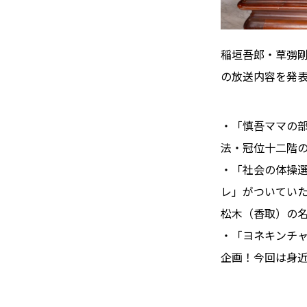
稲垣吾郎・草彅剛
の放送内容を発
・「慎吾ママの
法・冠位十二階
・「社会の体操
レ」がついてい
松木（香取）の
・「ヨネキンチャ
企画！今回は身