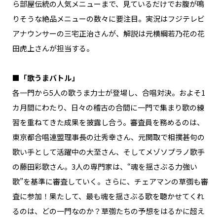
ら部屋伝統の人気メニューまで、見ているだけでお腹が鳴
りそうな絶品メニューの数々に要注目。実況はフジテレビ
アナウンサーの三宅正治さんが、解説は元横綱若乃花の花
田虎上さんが担当する。
■「歌うまバトル」
各一門から5人の歌うま力士が登場し、合唱対決。およそ1
カ月間にわたり、日々の稽古の合間に一門で集まり歌の練
習を重ねてきた成果を披露し合う。審査員を務めるのは、
東京都合唱連盟理事長の辻秀幸さん、元関取で相撲甚句の
歌い手として活躍中の大至さん、そしてメゾソプラノ歌手
の藤田彩歌さん。3人の専門家は、“魂を揺さぶる力強い
歌”を基準に審査していく。さらに、チェアマンの草彅も審
査に参加！果たして、最も魂を揺さぶる歌を聴かせてくれ
るのは、どの一門なのか？草彅たちの予想をはるかに超え