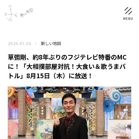
2024.07.30
新しい地図
NEWS
草彅剛、約8年ぶりのフジテレビ特番のMC
SCHEDULE
に！「大相撲部屋対抗！大食い＆歌うまバ
トル」8月15日（木）に放送！
PROFILE
稲垣 吾郎
草彅 剛
香取 慎吾
DISCOGRAPHY
CHIZUSHOP