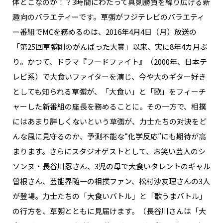
体どこなのか！？3時間にわたって真剣勝負を繰り広げる新
趣向のバラエティーです。草彅がフジテレビのバラエティ
ー番組でMCを務めるのは、2016年4月4日（月）放送の
「第25回草彅剛のがんばった大賞」以来、実に8年4カ月ぶ
り。かつて、ドラマ『フードファイト』（2000年、日本テ
レビ系）で大食いファイターを演じ、今や大のギター好き
としても知られる草彅が、「大食い」と「歌」をフィーチ
ャーした新番組の座長を務めることに。その一方で、相撲
にはあまり詳しくないという草彅が、力士たちの対決をど
んな風に見守るのか、予測不能な“化学反応”にも期待が高
まります。さらにスタジオゲストとして、お笑い芸人のシ
ソンヌ・長谷川忍さん、3児の母で大食いタレントのギャル
曽根さん、芸能界随一の相撲ファン、松村沙友理さんの3人
が登場。力士たちの「大食いバトル」と「歌うまバトル」
の行方を、草彅とともに見届けます。（長谷川さんは「大