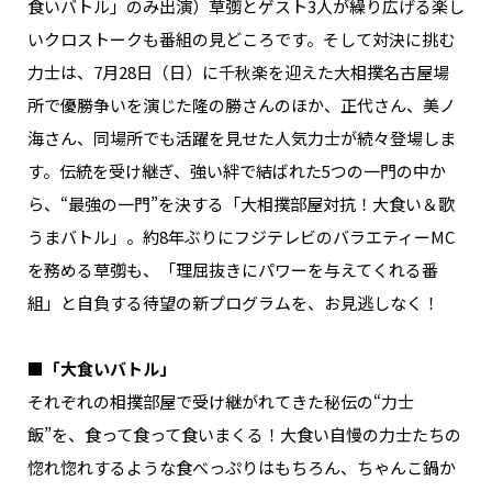
食いバトル」のみ出演）草彅とゲスト3人が繰り広げる楽し
いクロストークも番組の見どころです。そして対決に挑む
力士は、7月28日（日）に千秋楽を迎えた大相撲名古屋場
所で優勝争いを演じた隆の勝さんのほか、正代さん、美ノ
海さん、同場所でも活躍を見せた人気力士が続々登場しま
す。伝統を受け継ぎ、強い絆で結ばれた5つの一門の中か
ら、“最強の一門”を決する「大相撲部屋対抗！大食い＆歌
うまバトル」。約8年ぶりにフジテレビのバラエティーMC
を務める草彅も、「理屈抜きにパワーを与えてくれる番
組」と自負する待望の新プログラムを、お見逃しなく！
■「大食いバトル」
それぞれの相撲部屋で受け継がれてきた秘伝の“力士
飯”を、食って食って食いまくる！大食い自慢の力士たちの
惚れ惚れするような食べっぷりはもちろん、ちゃんこ鍋か