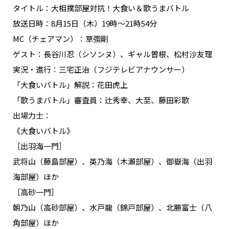
タイトル：大相撲部屋対抗！大食い＆歌うまバトル
放送日時：8月15日（木）19時～21時54分
MC（チェアマン）：草彅剛
ゲスト：長谷川忍（シソンヌ）、ギャル曽根、松村沙友理
実況・進行：三宅正治（フジテレビアナウンサー）
「大食いバトル」解説：花田虎上
「歌うまバトル」審査員：辻秀幸、大至、藤田彩歌
出場力士：
《大食いバトル》
［出羽海一門］
武将山（藤島部屋）、英乃海（木瀬部屋）、御嶽海（出羽
海部屋）ほか
［高砂一門］
朝乃山（高砂部屋）、水戸龍（錦戸部屋）、北勝富士（八
角部屋）ほか