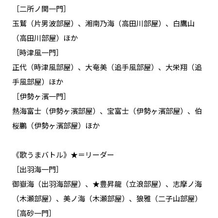
［二所ノ関一門］
玉鷲（片男波部屋）、湘南乃海（高田川部屋）、白鷹山
（高田川部屋）ほか
［時津風一門］
正代（時津風部屋）、大奄美（追手風部屋）、大栄翔（追
手風部屋）ほか
［伊勢ヶ濱一門］
熱海富士（伊勢ヶ濱部屋）、宝富士（伊勢ヶ濱部屋）、伯
桜鵬（伊勢ヶ濱部屋）ほか
《歌うまバトル》★＝リーダー
［出羽海一門］
御嶽海（出羽海部屋）、★豊昇龍（立浪部屋）、志摩ノ海
（木瀬部屋）、美ノ海（木瀬部屋）、狼雅（二子山部屋）
［高砂一門］