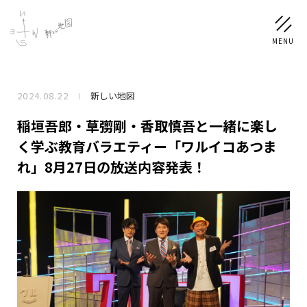
2024.08.22
新しい地図
NEWS
稲垣吾郎・草彅剛・香取慎吾と一緒に楽し
SCHEDULE
く学ぶ教育バラエティー「ワルイコあつま
れ」8月27日の放送内容発表！
PROFILE
稲垣 吾郎
草彅 剛
香取 慎吾
DISCOGRAPHY
CHIZUSHOP