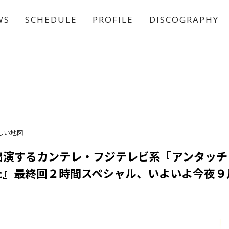
WS
SCHEDULE
PROFILE
DISCOGRAPHY
稲垣 吾郎
草彅 剛
香取 慎吾
しい地図
出演するカンテレ・フジテレビ系『アンタッチ
た』最終回２時間スペシャル、いよいよ今夜９月