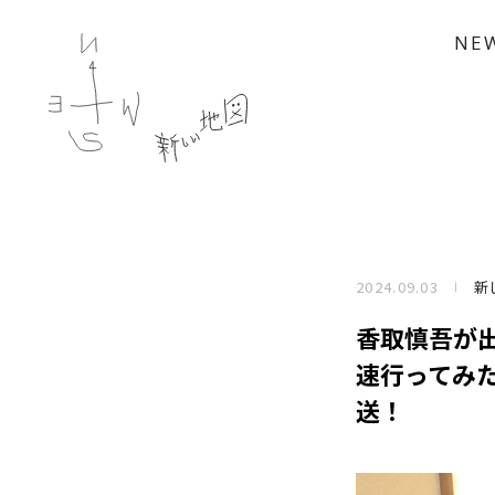
NE
2024.09.03
新
香取慎吾が
速行ってみ
送！