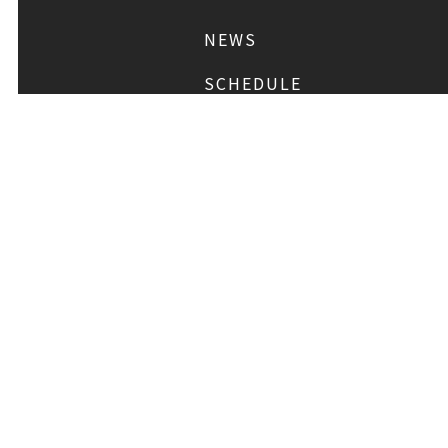
NEWS
SCHEDULE
PROFILE
稲垣 吾郎
草彅 剛
DISCOGRAPHY
CHIZUSHOP
FAQ
お問い合わせ
メール