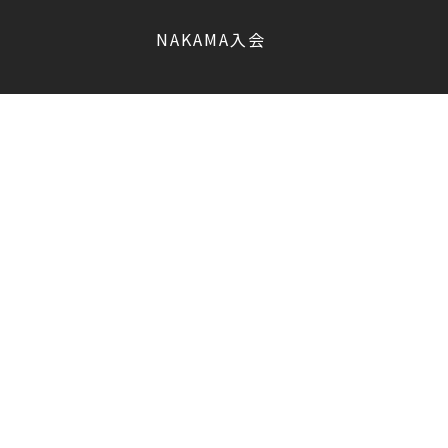
NAKAMA入会
香取 慎吾
会員限定
CHIZULOG
会員限定
#新しい地図
マガジン登録/解除