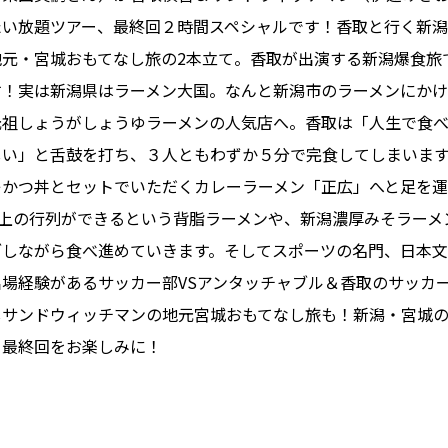
たい放題ツアー、最終回２時間スペシャルです！香取と行く新
地元・宮城おもてなし旅の2本立て。香取が出演する新潟爆食旅
す！実は新潟県はラーメン大国。なんと新潟市のラーメンにか
元祖しょうがしょうゆラーメンの人気店へ。香取は「人生で食
しい」と舌鼓を打ち、３人ともわずか５分で完食してしまいま
レかつ丼とセットでいただくカレーラーメン「正広」へと足を運
以上の行列ができるという背脂ラーメンや、新潟濃厚みそラーメ
ブしながら食べ進めていきます。そしてスポーツの名門、日本
場経験があるサッカー部VSアンタッチャブル＆香取のサッカー
しサンドウィッチマンの地元宮城おもてなし旅も！新潟・宮城
、最終回をお楽しみに！