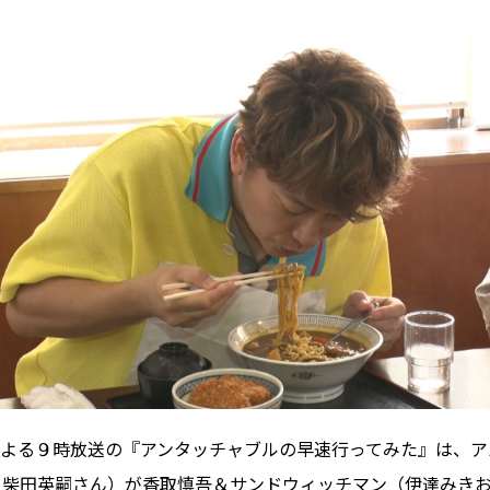
火)よる９時放送の『アンタッチャブルの早速行ってみた』は、
・柴田英嗣さん）が香取慎吾＆サンドウィッチマン（伊達みき