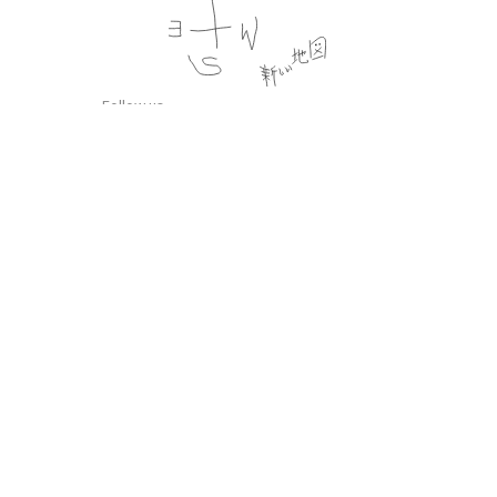
Follow us
プライバシーポリシー
会員規約
特定商法取引法に基づく記載
公演時の合理的配慮について
CULEN.inc
Copyright © 2020 ATARASHIICHIZU All Rights Reserved.