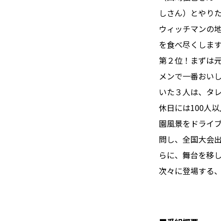
しさん）とやり
ウィッチマンの
を食べ尽くしま
第２位！まずは
メンで一番おい
いた３人は、タ
休日には100人
園風景をドライ
問し、全国大会出
らに、舞台を移
次々に登場する