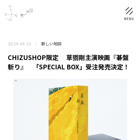
2024.09.20
新しい地図
NEWS
CHIZUSHOP限定 草彅剛主演映画『碁盤
SCHEDULE
斬り』 「SPECIAL BOX」受注発売決定！
PROFILE
稲垣 吾郎
草彅 剛
香取 慎吾
DISCOGRAPHY
CHIZUSHOP