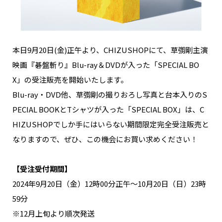
NAKAMA入会
CHIZULOG
本日9月20日(金)正午より、CHIZUSHOPにて、草彅剛主演
映画『碁盤斬り』Blu-ray＆DVDが入った「SPECIAL BO
X」の受注販売を開始いたします。
FAQ
Blu-ray・DVD他、草彅剛の撮りおろし写真と台本入りのS
PECIAL BOOKとTシャツが入った「SPECIAL BOX」は、C
お問い合わせ
HIZUSHOPでしか手にはいらない期間限定完全受注販売と
メールマガジン登録/解除
なりますので、ぜひ、この機会にお買い求めください！
【受注受付期間】
2024年9月20日（金）12時00分正午～10月20日（日）23時
59分
※12月上旬より順次発送