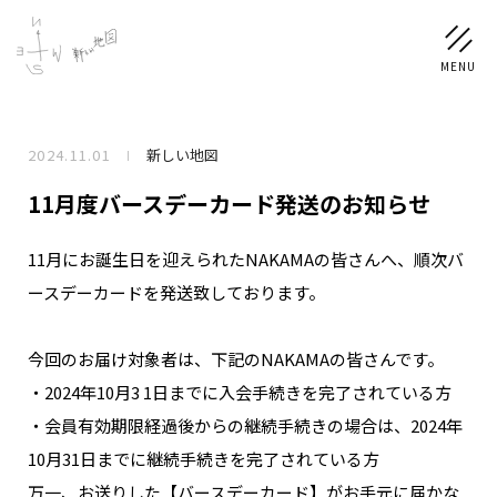
2024.11.01
新しい地図
NEWS
11月度バースデーカード発送のお知らせ
SCHEDULE
11月にお誕生日を迎えられたNAKAMAの皆さんへ、順次バ
ースデーカードを発送致しております。
PROFILE
稲垣 吾郎
草彅 剛
香取 慎吾
今回のお届け対象者は、下記のNAKAMAの皆さんです。
DISCOGRAPHY
・2024年10月3 1日までに入会手続きを完了されている方
・会員有効期限経過後からの継続手続きの場合は、2024年
CHIZUSHOP
10月31日までに継続手続きを完了されている方
万一、お送りした【バースデーカード】がお手元に届かな