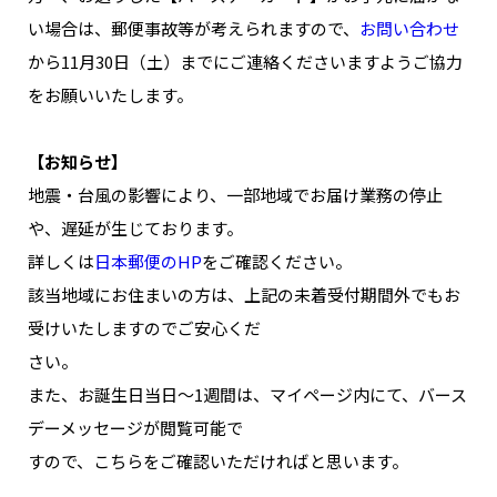
NAKAMA入会
い場合は、郵便事故等が考えられますので、
お問い合わせ
から11月30日（土）までにご連絡くださいますようご協力
CHIZULOG
をお願いいたします。
【お知らせ】
地震・台風の影響により、一部地域でお届け業務の停止
FAQ
や、遅延が生じております。
お問い合わせ
詳しくは
日本郵便のHP
をご確認ください。
メールマガジン登録/解除
該当地域にお住まいの方は、上記の未着受付期間外でもお
受けいたしますのでご安心くだ
さい。
また、お誕生日当日～1週間は、マイページ内にて、バース
デーメッセージが閲覧可能で
すので、こちらをご確認いただければと思います。