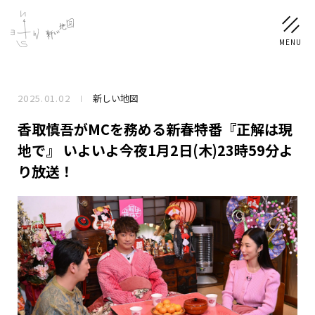
2025.01.02
新しい地図
NEWS
香取慎吾がMCを務める新春特番『正解は現
SCHEDULE
地で』 いよいよ今夜1月2日(木)23時59分よ
り放送！
PROFILE
稲垣 吾郎
草彅 剛
香取 慎吾
DISCOGRAPHY
CHIZUSHOP