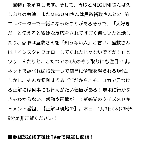
「宝物」を解答します。そして、香取とMEGUMIさんは久
しぶりの共演、またMEGUMIさんは屋敷裕政さんと2年前
エレベーターで一緒になったことがあるそうで、「大好き
だ」と伝えると微妙な反応をされてすごく傷ついたと話し
たり、香取は屋敷さんを「知らない人」と言い、屋敷さん
は「インスタもフォローしてくれたじゃないですか！」と
ツッコんだりと、こたつでの3人のやり取りにも注目です。
ネットで調べれば指先一つで簡単に情報を得られる現代。
しかし、そんな便利すぎる“今”だからこそ、自力で見つけ
る正解には何事にも替えがたい価値がある！現地に行かな
きゃわからない、感動や衝撃が…！新感覚のクイズ×ドキ
ュメント番組、【正解は現地で】。本日、1月2日(木)23時5
9分是非ご覧ください！
■番組放送終了後はTVerで見逃し配信！