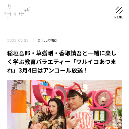
2025.02.25
新しい地図
NEWS
稲垣吾郎・草彅剛・香取慎吾と一緒に楽し
SCHEDULE
く学ぶ教育バラエティー「ワルイコあつま
れ」3月4日はアンコール放送！
PROFILE
稲垣 吾郎
草彅 剛
香取 慎吾
DISCOGRAPHY
CHIZUSHOP