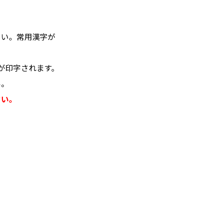
さい。常用漢字が
が印字されます。
い。
さい。