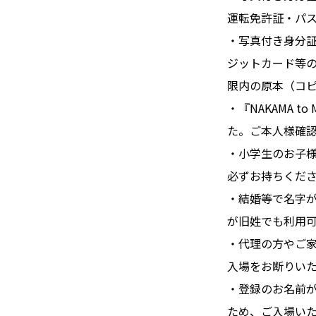
運転免許証・パス
・写真付き身分
ジットカード等
限内の原本（コ
・『NAKAMA 
た。ご本人様確
・小学生のお子
必ずお持ちくだ
・結婚等で名字
が旧姓でも利用
・代理の方やご家
入場をお断りい
・登録のお名前
ため、ご入場い