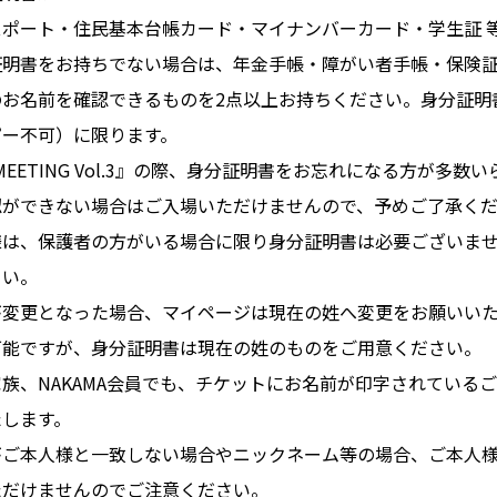
ポート・住民基本台帳カード・マイナンバーカード・学生証 
証明書をお持ちでない場合は、年金手帳・障がい者手帳・保険
のお名前を確認できるものを2点以上お持ちください。身分証明
ピー不可）に限ります。
to MEETING Vol.3』の際、身分証明書をお忘れになる方が多
認ができない場合はご入場いただけませんので、予めご了承く
様は、保護者の方がいる場合に限り身分証明書は必要ございま
さい。
が変更となった場合、マイページは現在の姓へ変更をお願いい
可能ですが、身分証明書は現在の姓のものをご用意ください。
族、NAKAMA会員でも、チケットにお名前が印字されている
たします。
がご本人様と一致しない場合やニックネーム等の場合、ご本人
ただけませんのでご注意ください。