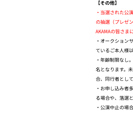
【その他】
・当選された公
の抽選（プレゼ
AKAMAの皆さ
・オークション
ているご本人様
・年齢制限なし
名となります。
合、同行者とし
・お申し込み者
る場合や、落選
・公演中止の場