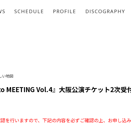
WS
SCHEDULE
PROFILE
DISCOGRAPHY
稲垣 吾郎
草彅 剛
香取 慎吾
しい地図
 to MEETING Vol.4』大阪公演チケット2
確認を行いますので、下記の内容を必ずご確認の上、お申し込