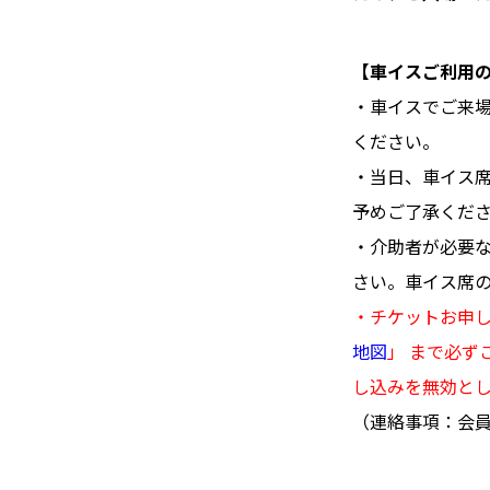
【車イスご利用
・車イスでご来
ください。
・当日、車イス
予めご了承くだ
・介助者が必要な
さい。車イス席の
・チケットお申し
地図
」 まで必
し込みを無効と
（連絡事項：会