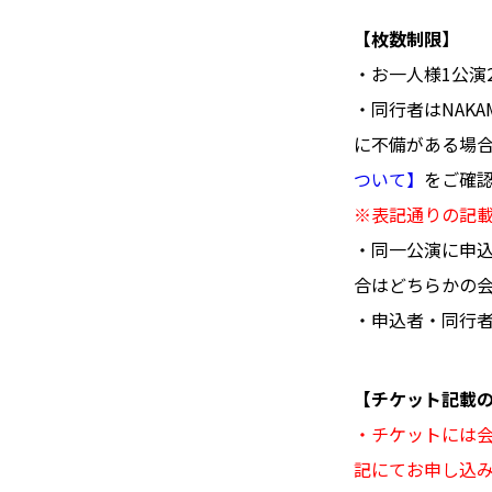
【枚数制限】
・お一人様1公演
・同行者はNAK
に不備がある場
ついて】
をご確
※表記通りの記
・同一公演に申
合はどちらかの
・申込者・同行
【チケット記載
・チケットには
記にてお申し込