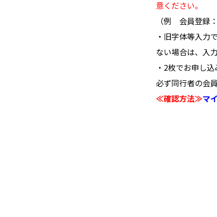
意ください。
（例 会員登録：
・旧字体等入力
ない場合は、入
・2枚でお申し
必ず同行者の会
≪確認方法≫
マ