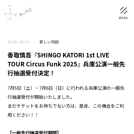
2025.06.03
新しい地図
NEWS
香取慎吾『SHINGO KATORI 1st LIVE
SCHEDULE
TOUR Circus Funk 2025』兵庫公演一般先
行抽選受付決定！
PROFILE
7月5日（土）・7月6日（日）に行われる兵庫公演の一般先
稲垣 吾郎
草彅 剛
香取 慎吾
行抽選受付が開始いたしました。
DISCOGRAPHY
まだチケットをお持ちでない方は、是非、この機会をご利
用ください！！
CHIZUSHOP
【一般先行抽選受付期間】