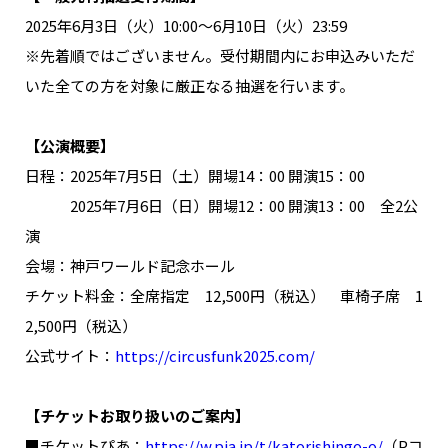
NAKAMA入会
2025年6月3日（火）10:00～6月10日（火）23:59
※先着順ではございません。受付期間内にお申込みいただ
CHIZULOG
いた全ての方を対象に厳正なる抽選を行います。
【公演概要】
日程：2025年7月5日（土）開場14：00 開演15：00
FAQ
2025年7月6日（日）開場12：00 開演13：00 全2公
お問い合わせ
演
メールマガジン登録/解除
会場：神戸ワールド記念ホール
チケット料金：全席指定 12,500円（税込） 車椅子席 1
2,500円（税込）
公式サイト：
https://circusfunk2025.com/
【チケットお取り扱いのご案内】
■チケットぴあ：
https://w.pia.jp/t/katorishingo-o/
（Pコ