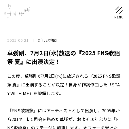
2025.06.21
新しい地図
NEWS
草彅剛、7月2日(水)放送の『2025 FNS歌謡
SCHEDULE
祭 夏』に出演決定！
この度、草彅剛が7月2日(水)に放送される『2025 FNS歌謡
PROFILE
祭 夏』に出演することが決定！自身が作詞作曲した「STA
稲垣 吾郎
草彅 剛
香取 慎吾
Y WITH ME」を披露します。
DISCOGRAPHY
『FNS歌謡祭』にはアーティストとして出演し、2005年か
CHIZUSHOP
ら2014年まで司会を務めた草彅が、およそ10年ぶりに『F
NS歌謡祭』のステージに凱旋します。 オファーを受けた