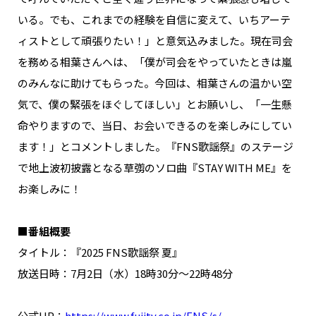
いる。でも、これまでの経験を自信に変えて、いちアーテ
ィストとして頑張りたい！」と意気込みました。現在司会
を務める相葉さんへは、「僕が司会をやっていたときは嵐
のみんなに助けてもらった。今回は、相葉さんの温かい空
気で、僕の緊張をほぐしてほしい」とお願いし、「一生懸
命やりますので、当日、お会いできるのを楽しみにしてい
ます！」とコメントしました。『FNS歌謡祭』のステージ
で地上波初披露となる草彅のソロ曲『STAY WITH ME』を
お楽しみに！
■番組概要
タイトル：『2025 FNS歌謡祭 夏』
放送日時：7月2日（水）18時30分～22時48分
公式HP：
https://www.fujitv.co.jp/FNS/s/