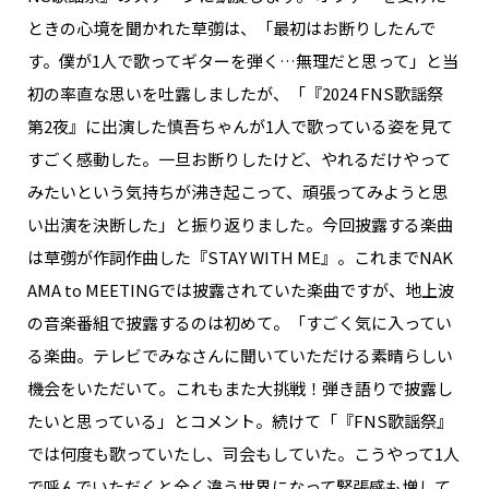
NAKAMA入会
ときの心境を聞かれた草彅は、「最初はお断りしたんで
す。僕が1人で歌ってギターを弾く…無理だと思って」と当
CHIZULOG
初の率直な思いを吐露しましたが、「『2024 FNS歌謡祭
第2夜』に出演した慎吾ちゃんが1人で歌っている姿を見て
すごく感動した。一旦お断りしたけど、やれるだけやって
みたいという気持ちが沸き起こって、頑張ってみようと思
FAQ
い出演を決断した」と振り返りました。今回披露する楽曲
お問い合わせ
は草彅が作詞作曲した『STAY WITH ME』。これまでNAK
メールマガジン登録/解除
AMA to MEETINGでは披露されていた楽曲ですが、地上波
の音楽番組で披露するのは初めて。「すごく気に入ってい
る楽曲。テレビでみなさんに聞いていただける素晴らしい
機会をいただいて。これもまた大挑戦！弾き語りで披露し
たいと思っている」とコメント。続けて「『FNS歌謡祭』
では何度も歌っていたし、司会もしていた。こうやって1人
で呼んでいただくと全く違う世界になって緊張感も増して