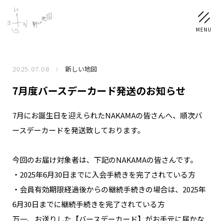
2025.07.08
新しい地図
NEWS
7月度バースデーカード発送のお知らせ
SCHEDULE
7月にお誕生日を迎えられたNAKAMAの皆さんへ、順次バ
ースデーカードを発送致しております。
PROFILE
稲垣 吾郎
草彅 剛
香取 慎吾
今回のお届け対象者は、下記のNAKAMAの皆さんです。
DISCOGRAPHY
・2025年6月30日までに入会手続きを完了されている方
・会員有効期限経過後からの継続手続きの場合は、2025年
CHIZUSHOP
6月30日までに継続手続きを完了されている方
万一、お送りした【バースデーカード】がお手元に届かな