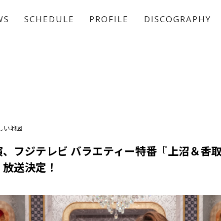
WS
SCHEDULE
PROFILE
DISCOGRAPHY
稲垣 吾郎
草彅 剛
香取 慎吾
しい地図
演、フジテレビ バラエティー特番『上沼＆香
』放送決定！