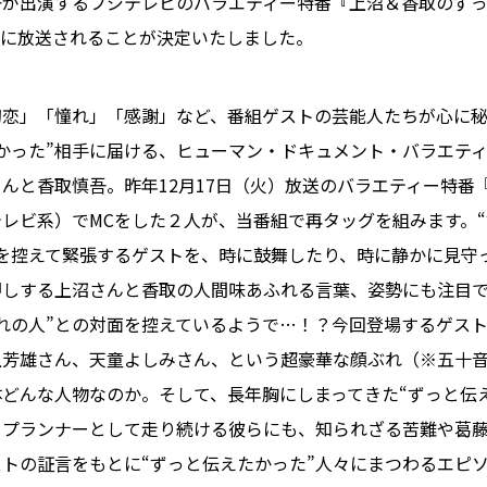
吾が出演するフジテレビのバラエティー特番『上沼＆香取のず
火)に放送されることが決定いたしました。
初恋」「憧れ」「感謝」など、番組ゲストの芸能人たちが心に
かった”相手に届ける、ヒューマン・ドキュメント・バラエティ
んと香取慎吾。昨年12月17日（火）放送のバラエティー特番
レビ系）でMCをした２人が、当番組で再タッグを組みます。
を控えて緊張するゲストを、時に鼓舞したり、時に静かに見守
押しする上沼さんと香取の人間味あふれる言葉、姿勢にも注目
れの人”との対面を控えているようで…！？今回登場するゲス
上芳雄さん、天童よしみさん、という超豪華な顔ぶれ（※五十
どんな人物なのか。そして、長年胸にしまってきた“ずっと伝
ップランナーとして走り続ける彼らにも、知られざる苦難や葛
ゲストの証言をもとに“ずっと伝えたかった”人々にまつわるエピ