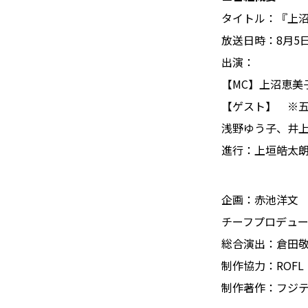
タイトル：『上
放送日時：8月5日
出演：
【MC】上沼恵美
【ゲスト】 ※
浅野ゆう子、井
進行：上垣皓太
企画：赤池洋文
チーフプロデュ
総合演出：倉田敬
制作協力：ROFL
制作著作：フジ