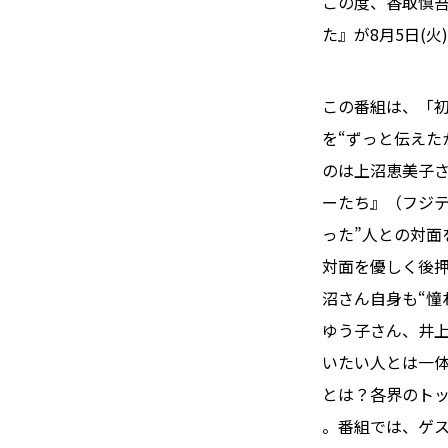
この度、香取慎
た』が8月5日(
この番組は、「
を“ずっと伝えた
のは上沼恵美子さ
ーたち』（フジテ
った”人との対面
対面を優しく後
沼さん自身も“憧
ゆう子さん、井
いたい人とは一体
とは？各界のト
――。番組では、