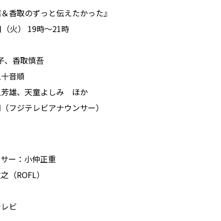
沼＆香取のずっと伝えたかった』
（火） 19時～21時
子、香取慎吾
五十音順
上芳雄、天童よしみ ほか
朗（フジテレビアナウンサー）
ーサー：小仲正重
之（ROFL）
テレビ