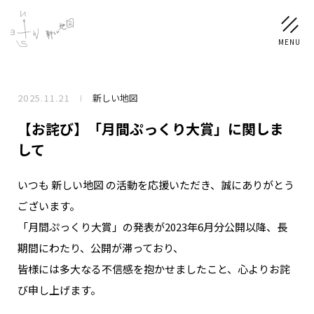
2025.11.21
新しい地図
NEWS
【お詫び】「月間ぷっくり大賞」に関しま
SCHEDULE
して
いつも 新しい地図 の活動を応援いただき、誠にありがとう
PROFILE
ございます。
稲垣 吾郎
草彅 剛
香取 慎吾
「月間ぷっくり大賞」の発表が2023年6月分公開以降、長
DISCOGRAPHY
期間にわたり、公開が滞っており、
皆様には多大なる不信感を抱かせましたこと、心よりお詫
CHIZUSHOP
び申し上げます。