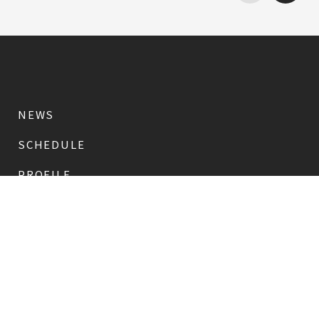
NEWS
SCHEDULE
PROFILE
稲垣 吾郎
草彅 剛
香取 慎吾
DISCOGRAPHY
CHIZUSHOP
NAKAMA入会
会員限定