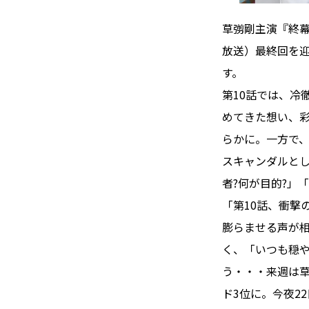
草彅剛主演『終幕
放送）最終回を
す。
第10話では、冷
めてきた想い、彩
らかに。一方で
スキャンダルと
者?何が目的?」
「第10話、衝撃
膨らませる声が
く、「いつも穏
う・・・来週は草
ド3位に。今夜2