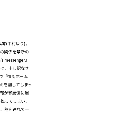
琴(中村ゆり)。
人の関係を禁断の
essenger』
樹は、申し訳なさ
判で『御厨ホーム
考えを翻してしまっ
情報が御厨側に漏
頓挫してしまい、
も、陸を連れて一