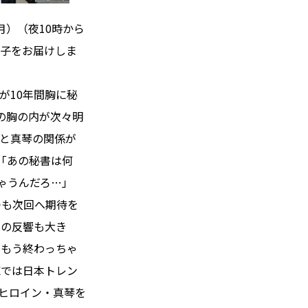
月）（夜10時から
様子をお届けしま
が10年間胸に秘
ちの胸の内が次々明
と真琴の関係が
「あの秘書は何
ちゃうんだろ…」
つも次回へ期待を
への反響も大き
「もう終わっちゃ
Xでは日本トレン
とヒロイン・真琴を