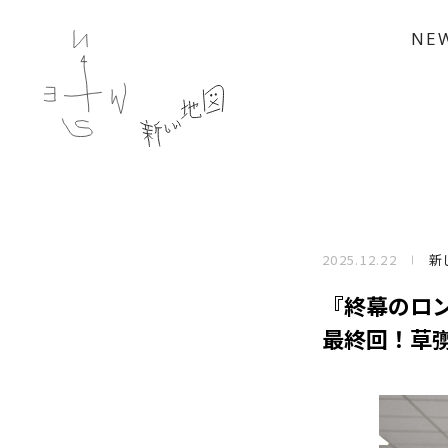
NE
2025.12.22
新
『終幕のロン
最終回！草