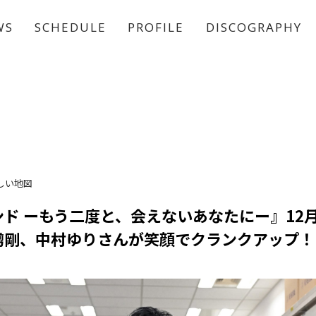
WS
SCHEDULE
PROFILE
DISCOGRAPHY
稲垣 吾郎
草彅 剛
香取 慎吾
しい地図
ド ーもう二度と、会えないあなたにー』12月
彅剛、中村ゆりさんが笑顔でクランクアップ！