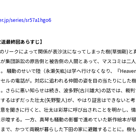
er.jp/series/sr57a1hgo6
)放送最終回あらすじ】
)のリークによって関係が表沙汰になってしまった樹(草彅剛)と真
れが集団訴訟の原告側と被告側の人間とあって、マスコミは二
 騒動のせいで陸（永瀬矢紘)は学へ行けなくなり、『Heaven’s m
ンセルの電話が。対応に追われる仲間の姿を目の当たりにした
。さらに悪い知らせは続き、波多野(古川雄大)の話では、裁
するはずだった壮太(矢野聖人)が、やはり証言はできないと
真意を聞きに行くと、壮太は彩芽に呼び出されことを明かし、
を示唆する。一方、真琴も騒動の影響で進めていた新作絵本が
るまで、かつて両親が暮らした下田の家に避難することに。樹