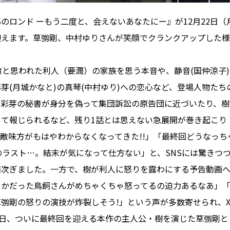
のロンド ーもう二度と、会えないあなたにー』が12月22日（
迎えます。草彅剛、中村ゆりさんが笑顔でクランクアップした
徹と思われた利人（要潤）の家族を思う本音や、静音(国仲涼子)
芽(月城かなと)の真琴(中村ゆり)への恋心など、登場人物た
、彩芽の秘書が身分を偽って集団訴訟の原告団に近づいたり、樹
して報じられるなど、残り1話とは思えない急展開が巻き起こり
「敵味方がもはやわからなくなってきた!!」「最終回どうなっ
のラスト…。結末が気になって仕方ない」と、SNSには驚きつ
相次ぎました。一方で、樹が利人に怒りを露わにする予告動画
やかだった鳥飼さんがめちゃくちゃ怒ってるの迫力あるなあ」
彅剛の怒りの演技が炸裂しそう!」という声が多数寄せられ、
2日、ついに最終回を迎える本作の主人公・樹を演じた草彅剛