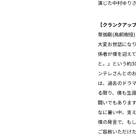
演じた中村ゆりさ
【クランクアッ
草彅剛(鳥飼樹役)
大変お世話にな
係者が僕を迎え
と。』という約3
ンテレさんとの
は、過去のドラ
る限り、僕も生涯
闘いでもあります
なに暑い中、支
僕の発言で、も
ご容赦いただけ