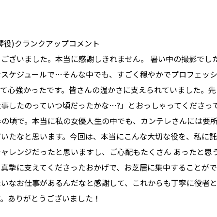
琴役)クランクアップコメント
ございました。本当に感謝しきれません。 暑い中の撮影でし
なスケジュールで…そんな中でも、すごく穏やかでプロフェッ
って心強かったです。皆さんの温かさに支えられていました。先
事したのっていつ頃だったかな…?」とおっしゃってくださっ
半の頃で。本当に私の女優人生の中でも、カンテレさんには要
だいたなと思います。今回は、本当にこんな大切な役を、私に託
ャレンジだったと思いますし、ご心配もたくさん あったと思
、真摯に支えてくださったおかげで、お芝居に集中することが
たいなお仕事があるんだなと感謝して、これからも丁寧に役者
す。ありがとうございました！