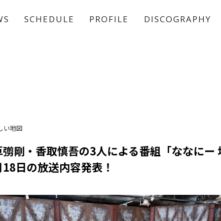
WS
SCHEDULE
PROFILE
DISCOGRAPHY
稲垣 吾郎
草彅 剛
香取 慎吾
しい地図
草彅剛・香取慎吾の3人による番組「ななにー 
1月18日の放送内容発表！