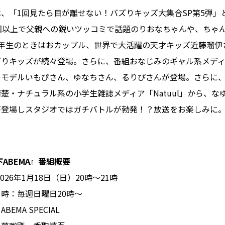
、「1回見たら目が離せない！バズりキッズ大集合SP第5弾」と題
回以上で父親への鋭いツッコミで話題のりおなちゃんや、ちゃん
2年生のときはおカップル、世界で大活躍の天才キッズ近藤瑠伊
ズりキッズが続々登場。さらに、番組おなじみのギャル系メディア
モデルいもぴさん、ゆなちさん、るりぴさんが登場。さらに、「
楚・ナチュラル系の小学生雑誌メディア「Natuul」から、な
が登場しスタジオではガチバトルが勃発！？放送をお楽しみに
ABEMA』番組概要
026年1月18日（日）20時〜21時
時：毎週日曜日20時〜
EMA SPECIAL