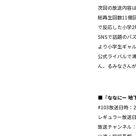
次回の放送内容は
総再生回数11億
で反応した小学
SNSで話題のバ
より小学生ギャル
公式ライバルで清
ん、るみなさん
■『ななにー 地下
#103放送日時：2
レギュラー放送日
放送チャンネル：AB