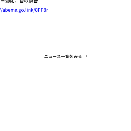
、草彅剛、香取慎吾
//abema.go.link/8PP8r
ニュース一覧をみる