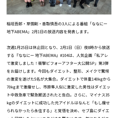
NAKAMA入会
CHIZULOG
稲垣吾郎・草彅剛・香取慎吾の3人による番組「ななにー
地下ABEMA」2月1日の放送内容を発表します。
次週1月25日は休止回となり、2月1日（日）夜8時から放送
FAQ
する『ななにー 地下ABEMA』#104は、人気企画「私アレ
お問い合わせ
で激変しました！衝撃ビフォーアフター大公開SP」第3弾
メールマガジン登録/解除
をお届けします。今回もダイエット、整形、メイクで驚愕
の激変を遂げた5名が大集合。ダイエットで体重140kgから
70kgまで激痩せし、市原隼人似に激変した男性はダイエッ
ト中救急車で緊急搬送されたと告白。さらに、マイナス35
kgのダイエットに成功した元アイドルはなんと「もし痩せ
られなかったら永住する」と覚悟を決め、セブ島にダイエ