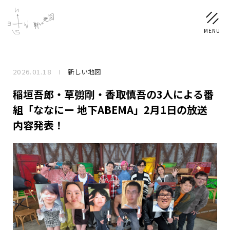
2026.01.18
新しい地図
NEWS
稲垣吾郎・草彅剛・香取慎吾の3人による番
SCHEDULE
組「ななにー 地下ABEMA」2月1日の放送
内容発表！
PROFILE
稲垣 吾郎
草彅 剛
香取 慎吾
DISCOGRAPHY
CHIZUSHOP