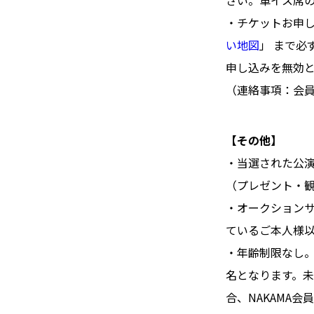
さい。車イス席の
・チケットお申し
い地図
」 まで
申し込みを無効
（連絡事項：会
【その他】
・当選された公
（プレゼント・
・オークション
ているご本人様
・年齢制限なし
名となります。
合、NAKAMA