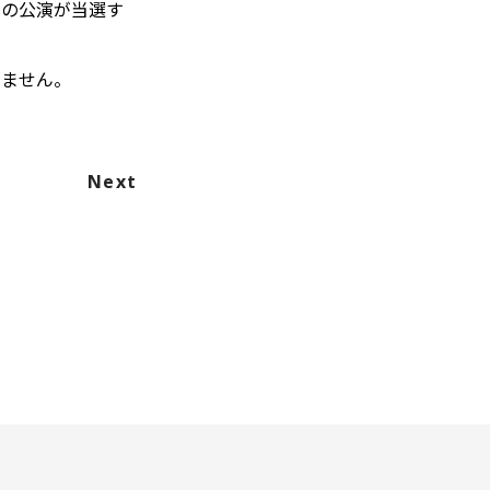
ての公演が当選す
しません。
Next