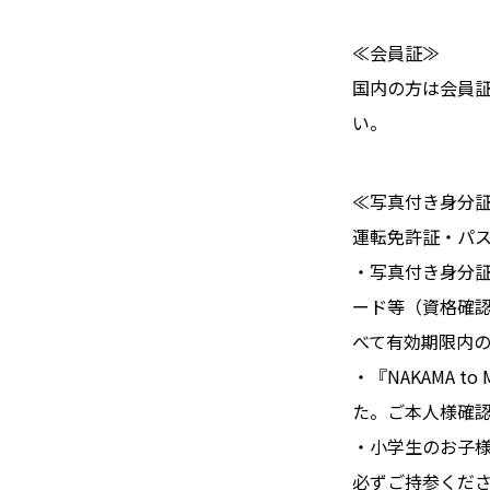
≪会員証≫
国内の方は会員
い。
≪写真付き身分
運転免許証・パ
・写真付き身分
ード等（資格確
べて有効期限内
・『NAKAMA 
た。ご本人様確
・小学生のお子
必ずご持参くだ