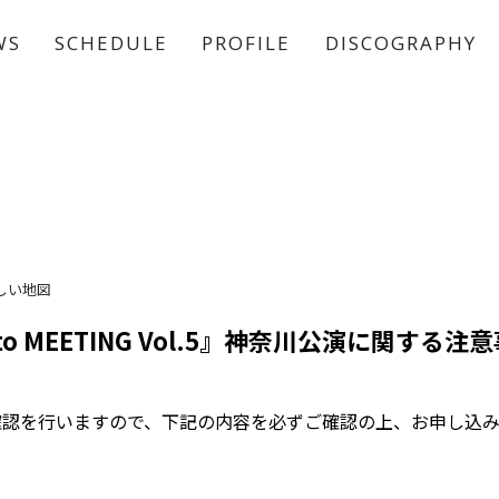
WS
SCHEDULE
PROFILE
DISCOGRAPHY
稲垣 吾郎
草彅 剛
香取 慎吾
しい地図
 to MEETING Vol.5』神奈川公演に関する注
確認を行いますので、下記の内容を必ずご確認の上、お申し込