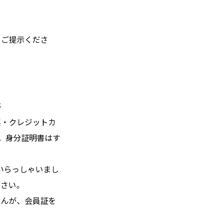
をご提示くださ
等
票・クレジットカ
。身分証明書はす
多数いらっしゃいまし
ださい。
せんが、会員証を