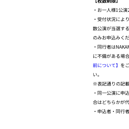
【枚数制限】
・お一人様1公演
・受付状況によ
数公演が当選す
のみお申込みく
・同行者はNAK
に不備がある場
前について】
を
い。
※表記通りの記
・同一公演に申
合はどちらかが
・申込者・同行