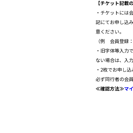
【チケット記載
・チケットには
記にてお申し込
意ください。
（例 会員登録：
・旧字体等入力
ない場合は、入
・2枚でお申し
必ず同行者の会
≪確認方法≫
マ