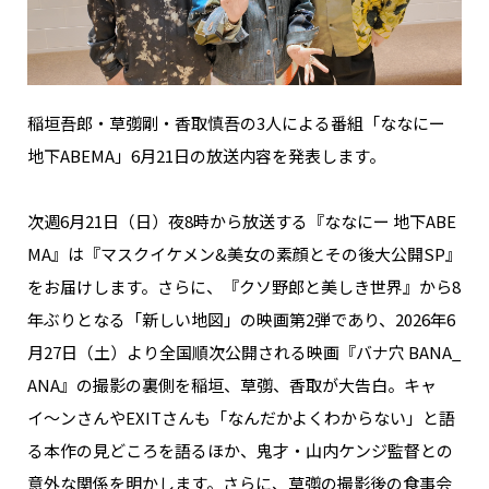
NAKAMA入会
CHIZULOG
稲垣吾郎・草彅剛・香取慎吾の3人による番組「ななにー
地下ABEMA」6月21日の放送内容を発表します。
FAQ
次週6月21日（日）夜8時から放送する『ななにー 地下ABE
お問い合わせ
MA』は『マスクイケメン&美女の素顔とその後大公開SP』
をお届けします。さらに、『クソ野郎と美しき世界』から8
メールマガジン登録/解除
年ぶりとなる「新しい地図」の映画第2弾であり、2026年6
月27日（土）より全国順次公開される映画『バナ穴 BANA_
ANA』の撮影の裏側を稲垣、草彅、香取が大告白。キャ
イ〜ンさんやEXITさんも「なんだかよくわからない」と語
る本作の見どころを語るほか、鬼才・山内ケンジ監督との
意外な関係を明かします。さらに、草彅の撮影後の食事会