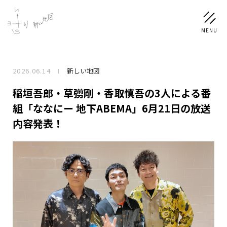
2026.06.14
新しい地図
NEWS
稲垣吾郎・草彅剛・香取慎吾の3人による番
SCHEDULE
組「ななにー 地下ABEMA」6月21日の放送
内容発表！
PROFILE
稲垣 吾郎
草彅 剛
香取 慎吾
DISCOGRAPHY
CHIZUSHOP