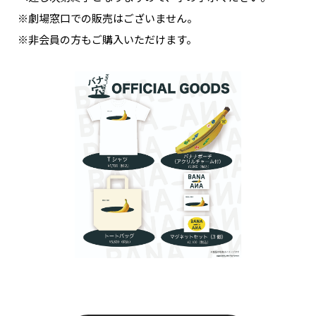
NAKAMA入会
※劇場窓口での販売はございません。
※非会員の方もご購入いただけます。
CHIZULOG
FAQ
お問い合わせ
メールマガジン登録/解除