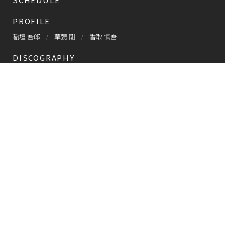
PROFILE
稲垣 吾郎
草彅 剛
香取 慎吾
DISCOGRAPHY
CHIZUSHOP
NAKAMA入会
会員限定
CHIZULOG
会員限定
#新しい地図
FAQ
お問い合わせ