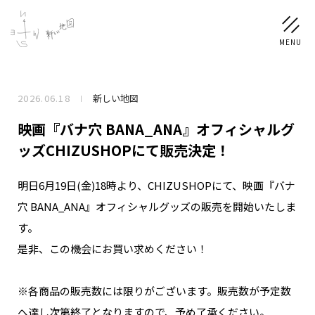
2026.06.18
新しい地図
NEWS
映画『バナ穴 BANA_ANA』オフィシャルグ
SCHEDULE
ッズCHIZUSHOPにて販売決定！
明日6月19日(金)18時より、CHIZUSHOPにて、映画『バナ
PROFILE
穴 BANA_ANA』オフィシャルグッズの販売を開始いたしま
稲垣 吾郎
草彅 剛
香取 慎吾
す。
DISCOGRAPHY
是非、この機会にお買い求めください！
CHIZUSHOP
※各商品の販売数には限りがございます。販売数が予定数
へ達し次第終了となりますので、予め了承ください。