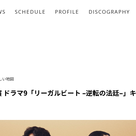
WS
SCHEDULE
PROFILE
DISCOGRAPHY
稲垣 吾郎
草彅 剛
香取 慎吾
しい地図
 ドラマ9「リーガルビート –逆転の法廷–」