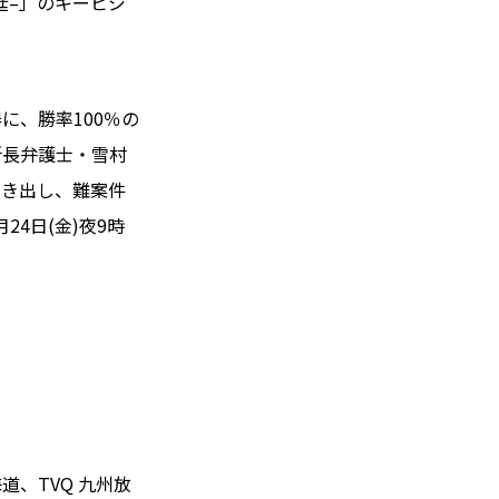
廷–」のキービジ
に、勝率100％の
所長弁護士・雪村
引き出し、難案件
4日(金)夜9時
、TVQ 九州放