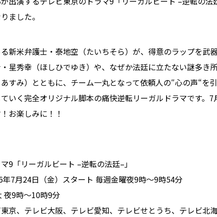
が出演するテレビ東京のドラマ9「リーガルビート –逆転の法
なりました。
る新米弁護士・泰地空（たいちそら）が、得意のラップを武器
士・星秀幸（ほしひでゆき）や、なぜか法廷に立たない謎多き
あすみ）とともに、チーム一丸となって依頼人の″心の声“を
ていく完全オリジナル脚本の痛快逆転リーガルドラマです。7月2
す！お楽しみに！！
マ9「リーガルビート –逆転の法廷–」
6年7月24日（金）スタート 毎週金曜夜9時～9時54分
 夜9時～10時9分
東京、テレビ大阪、テレビ愛知、テレビせとうち、テレビ北海道