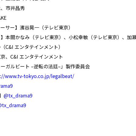
哉、市井昌秀
AKE
ューサー】濱谷晃一（テレビ東京）
ー】本間かなみ（テレビ東京）、小松幸敏（テレビ東京）、加
（C&I エンタテインメント）
京、C&I エンタテインメント
ーガルビート –逆転の法廷–」製作委員会
://www.tv-tokyo.co.jp/legalbeat/
rama9
m】
@tx_drama9
@tx_drama9