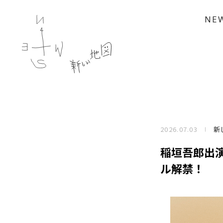
NE
2026.07.03
新
稲垣吾郎出演
ル解禁！