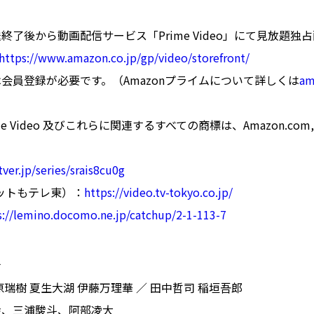
終了後から動画配信サービス「Prime Video」にて見放題独
https://www.amazon.co.jp/gp/video/storefront/
会員登録が必要です。（Amazonプライムについて詳しくは
am
ime Video 及びこれらに関連するすべての商標は、Amazon.com,
tver.jp/series/srais8cu0g
ットもテレ東）：
https://video.tv-tokyo.co.jp/
s://lemino.docomo.ne.jp/catchup/2-1-113-7
士
瑞樹 夏生大湖 伊藤万理華 ／ 田中哲司 稲垣吾郎
幸、三浦駿斗、阿部凌大