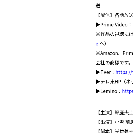
送
【配信】各話放送
▶Prime Video：
※作品の視聴には
e
へ）
※Amazon、Pr
会社の商標です。
▶TVer：
https://
▶テレ東HP（ネ
▶Lemino：
http
【主演】鈴鹿央
【出演】小雪 前原
【脚本】光益義