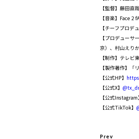
【監督】藤田直
【音楽】Face 2 f
【チーフプロデ
【プロデューサ
京）、村山えりか
【制作】テレビ東
【製作著作】「リ
【公式HP】
https
【公式X】
@tx_d
【公式Instagra
【公式TikTok】
Prev