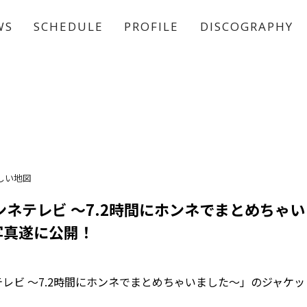
WS
SCHEDULE
PROFILE
DISCOGRAPHY
稲垣 吾郎
草彅 剛
香取 慎吾
しい地図
ンネテレビ 〜7.2時間にホンネでまとめちゃ
写真遂に公開！
テレビ 〜7.2時間にホンネでまとめちゃいました〜」のジャケ