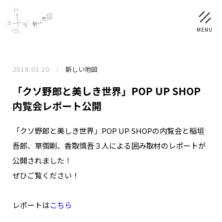
2018.03.20
新しい地図
NEWS
「クソ野郎と美しき世界」POP UP SHOP
SCHEDULE
内覧会レポート公開
「クソ野郎と美しき世界」POP UP SHOPの内覧会と稲垣
PROFILE
吾郎、草彅剛、香取慎吾３人による囲み取材のレポートが
稲垣 吾郎
草彅 剛
香取 慎吾
公開されました！
DISCOGRAPHY
ぜひご覧ください！
CHIZUSHOP
レポートは
こちら