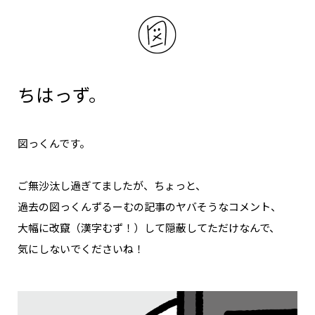
NAKAMA入会
CHIZULOG
ちはっず。
FAQ
図っくんです。
お問い合わせ
ご無沙汰し過ぎてましたが、ちょっと、
メールマガジン登録/解除
過去の図っくんずるーむの記事のヤバそうなコメント、
大幅に改竄（漢字むず！）して隠蔽してただけなんで、
気にしないでくださいね！