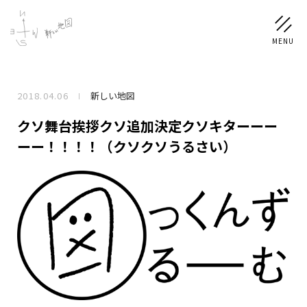
2018.04.06
新しい地図
NEWS
クソ舞台挨拶クソ追加決定クソキターーー
SCHEDULE
ーー！！！！（クソクソうるさい）
PROFILE
稲垣 吾郎
草彅 剛
香取 慎吾
DISCOGRAPHY
CHIZUSHOP