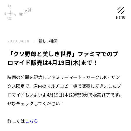
2018.04.18
新しい地図
NEWS
「クソ野郎と美しき世界」ファミマでのブ
SCHEDULE
ロマイド販売は4月19日(木)まで！
映画の公開を記念しファミリーマート・サークルK・サン
PROFILE
クス限定で、店内のマルチコピー機で販売してきましたブ
稲垣 吾郎
草彅 剛
香取 慎吾
ロマイドもいよいよ4月19日(木)23時59分で販売終了です。
DISCOGRAPHY
ぜひチェックしてください！
CHIZUSHOP
詳しくは
こちら