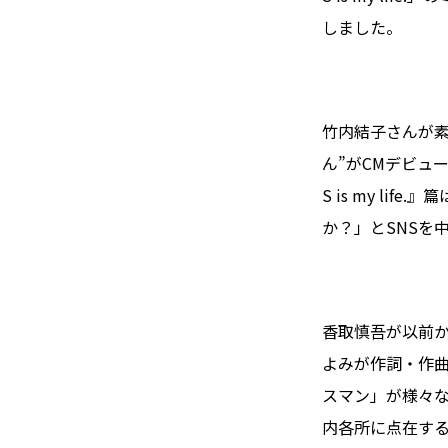
しました。
竹内結子さんが
ん”がCMデビューを
S is my li
か？」とSNSを
香取慎吾が以前
よみが作詞・作
スマン」が様々
内各所に点在す