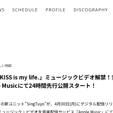
WS
SCHEDULE
PROFILE
DISCOGRAPHY
稲垣 吾郎
草彅 剛
香取 慎吾
しい地図
o「KISS is my life.」ミュージックビデオ解
e Musicにて24時間先行公開スタート！
新ユニット”SingTuyo”が、4月30日(月)にデジタル配信リリ
fe.」のミュージック・ビデオを音楽配信サービス「Apple Music」