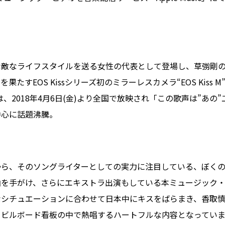
素敵なライフスタイルを送る女性の代表として登場し、草彅剛の
果たすEOS Kissシリーズ初のミラーレスカメラ“EOS Kiss M”
fe.』篇は、2018年4月6日(金)より全国で放映され「この歌声は”あ
中心に話題沸騰。
から、そのソングライターとしての実力に注目している、ぼく
曲を手がけ、さらにエキストラ出演もしている本ミュージック
なシチュエーションに合わせて日本中にキスをばらまき、香取
るビルボード看板の中で熱唱するハートフルな内容となっていま