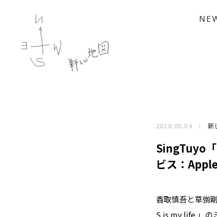
NE
2018.05.04
新
SingTuy
ビス：Appl
香取慎吾と草彅剛の
S is my li