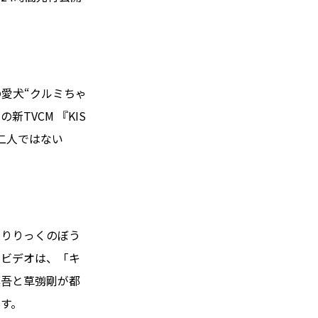
愛犬“クルミちゃ
の新TVCM 『KIS
の”二人ではない
のりりっくのぼう
・ビデオは、「キ
慎吾と草彅剛が都
す。