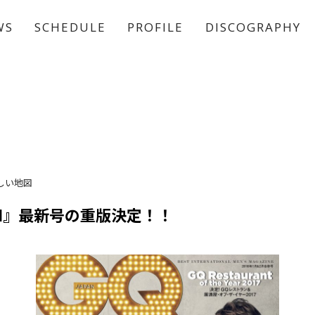
WS
SCHEDULE
PROFILE
DISCOGRAPHY
稲垣 吾郎
草彅 剛
香取 慎吾
しい地図
PAN』最新号の重版決定！！