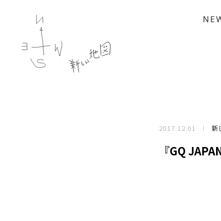
NE
2017.12.01
新
『GQ JA