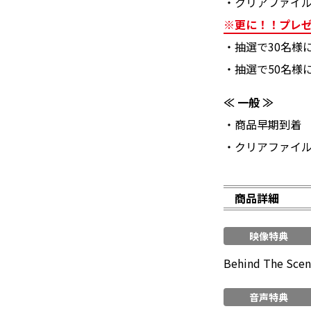
・クリアファイル
※更に！！プレ
・抽選で30名様に
・抽選で50名様
≪ 一般 ≫
・商品早期到着
・クリアファイル
商品詳細
映像特典
Behind The S
音声特典