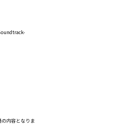
undtrack-
y共通の内容となりま