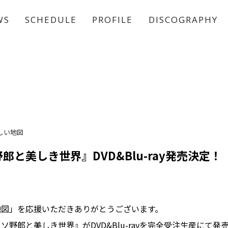
WS
SCHEDULE
PROFILE
DISCOGRAPHY
稲垣 吾郎
草彅 剛
香取 慎吾
しい地図
郎と美しき世界』DVD&Blu-ray発売決定！
地図」を応援いただきありがとうございます。
ソ野郎と美しき世界』がDVD&Blu-rayを完全受注生産にて発