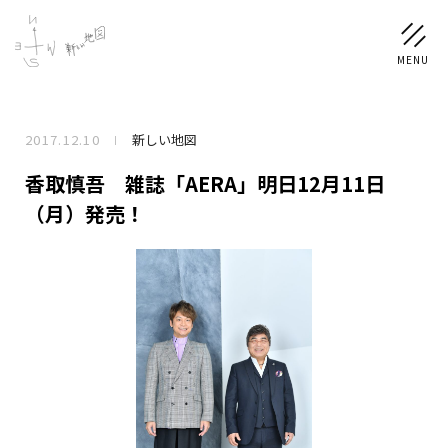
2017.12.10
新しい地図
NEWS
香取慎吾 雑誌「AERA」明日12月11日
SCHEDULE
（月）発売！
PROFILE
稲垣 吾郎
草彅 剛
香取 慎吾
DISCOGRAPHY
CHIZUSHOP