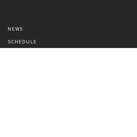
NEWS
SCHEDULE
PROFILE
稲垣 吾郎
草彅 剛
香取 慎吾
DISCOGRAPHY
CHIZUSHOP
NAKAMA入会
会員限定
CHIZULOG
会員限定