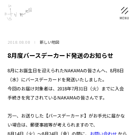
2018.08.08
新しい地図
NEWS
8月度バースデーカード発送のお知らせ
SCHEDULE
8月にお誕生日を迎えられたNAKAMAの皆さんへ、8月8日
（水）にバースデーカードを発送いたしました。
PROFILE
今回のお届け対象者は、2018年7月31日（火）までに入会
稲垣 吾郎
草彅 剛
香取 慎吾
手続きを完了されているNAKAMAの皆さんです。
DISCOGRAPHY
万一、お送りした【バースデーカード】がお手元に届かな
CHIZUSHOP
い場合は、郵便事故等が考えられますので、
8月14日（火）～8月24日（金）の間に、
お問い合わせ
から