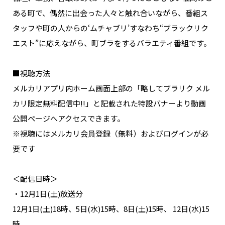
NAKAMA入会
ある町で、偶然に出会った人々と触れ合いながら、番組ス
タッフや町の人からの‘ムチャブリ’すなわち“ブラックリク
CHIZULOG
エスト”に応えながら、町ブラをするバラエティ番組です。
■視聴方法
メルカリアプリ内ホーム画面上部の「略してブラリク メル
FAQ
カリ限定無料配信中!!」と記載された特設バナーより動画
お問い合わせ
公開ページへアクセスできます。
メールマガジン登録/解除
※視聴にはメルカリ会員登録（無料）およびログインが必
要です
＜配信日時＞
・12月1日(土)放送分
12月1日(土)18時、5日(水)15時、8日(土)15時、 12日(水)15
時