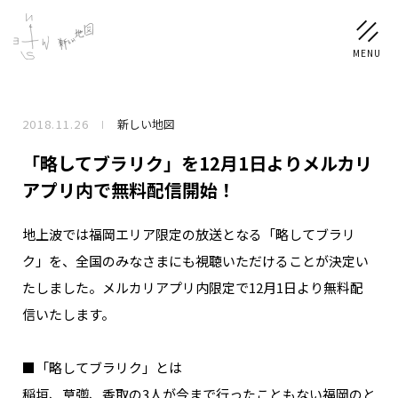
2018.11.26
新しい地図
NEWS
「略してブラリク」を12月1日よりメルカリ
SCHEDULE
アプリ内で無料配信開始！
地上波では福岡エリア限定の放送となる「略してブラリ
PROFILE
ク」を、全国のみなさまにも視聴いただけることが決定い
稲垣 吾郎
草彅 剛
香取 慎吾
たしました。メルカリアプリ内限定で12月1日より無料配
DISCOGRAPHY
信いたします。
CHIZUSHOP
■「略してブラリク」とは
稲垣、草彅、香取の3人が今まで行ったこともない福岡のと