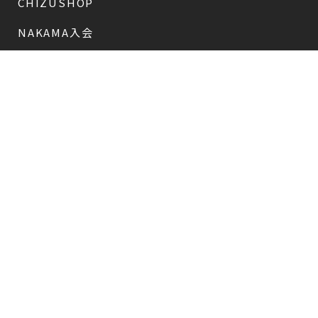
CHIZUSHOP
NAKAMA入会
会員限定
CHIZULOG
会員限定
#新しい地図
FAQ
お問い合わせ
メールマガジン登録/解除